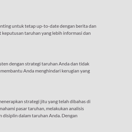
enting untuk tetap up-to-date dengan berita dan
 keputusan taruhan yang lebih informasi dan
sten dengan strategi taruhan Anda dan tidak
kan membantu Anda menghindari kerugian yang
erapkan strategi jitu yang telah dibahas di
mahami pasar taruhan, melakukan analisis
dan disiplin dalam taruhan Anda. Dengan