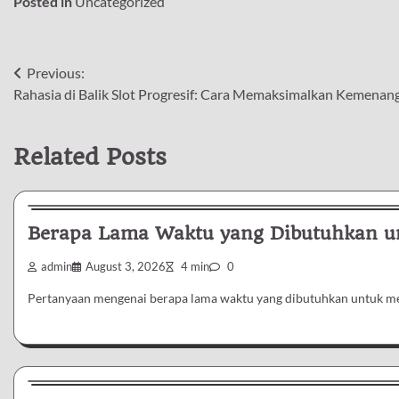
Posted in
Uncategorized
Post
Previous:
Rahasia di Balik Slot Progresif: Cara Memaksimalkan Kemenan
navigation
Related Posts
Uncategorized
Berapa Lama Waktu yang Dibutuhkan un
admin
August 3, 2026
4 min
0
Pertanyaan mengenai berapa lama waktu yang dibutuhkan untuk m
Uncategorized