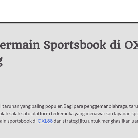
rmain Sportsbook di OX
g
i taruhan yang paling populer. Bagi para penggemar olahraga, tar
ah salah satu platform terkemuka yang menawarkan layanan spor
ain sportsbook di
OXL88
dan strategi jitu untuk menghasilkan ua