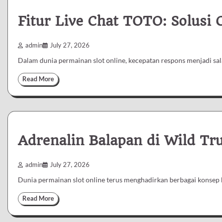
Fitur Live Chat TOTO: Solusi
admin
July 27, 2026
Dalam dunia permainan slot online, kecepatan respons menjadi sala
Read More
Adrenalin Balapan di Wild Tr
admin
July 27, 2026
Dunia permainan slot online terus menghadirkan berbagai konsep
Read More