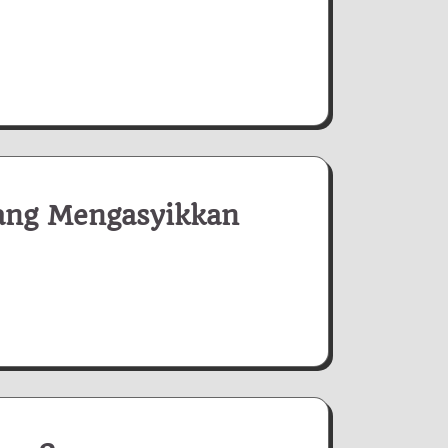
yang Mengasyikkan