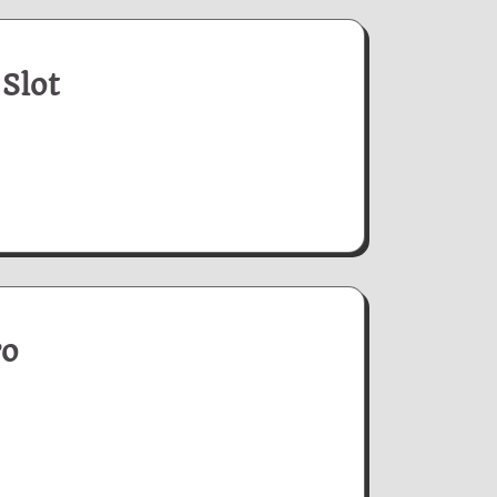
Slot
ro