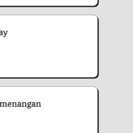
ay
emenangan