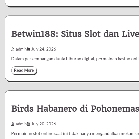
Betwin188: Situs Slot dan Live
admin
July 24, 2026
Dalam perkembangan dunia hiburan digital, permainan kasino on
Read More
Birds Habanero di Pohonema
admin
July 20, 2026
Permainan slot online saat ini tidak hanya mengandalkan mekanis