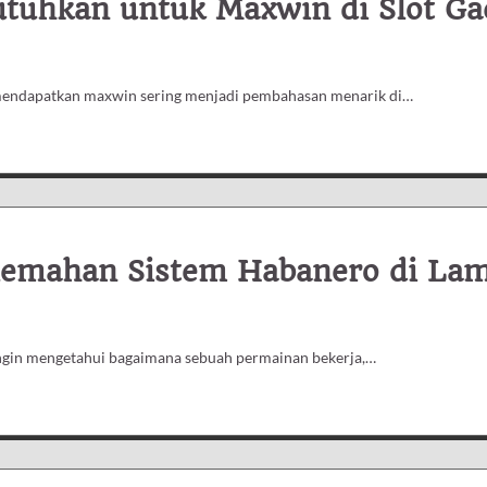
tuhkan untuk Maxwin di Slot Ga
mendapatkan maxwin sering menjadi pembahasan menarik di…
elemahan Sistem Habanero di Lam
 ingin mengetahui bagaimana sebuah permainan bekerja,…