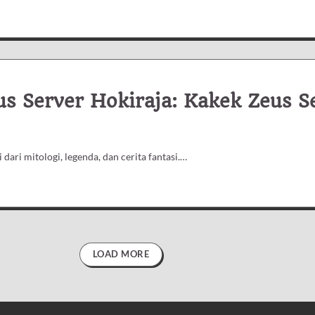
s Server Hokiraja: Kakek Zeus 
dari mitologi, legenda, dan cerita fantasi.…
LOAD MORE