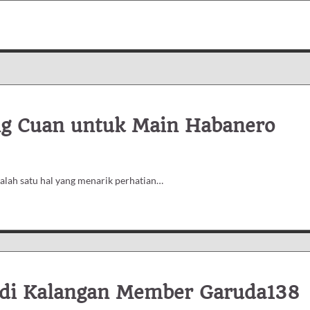
ng Cuan untuk Main Habanero
alah satu hal yang menarik perhatian…
s di Kalangan Member Garuda138