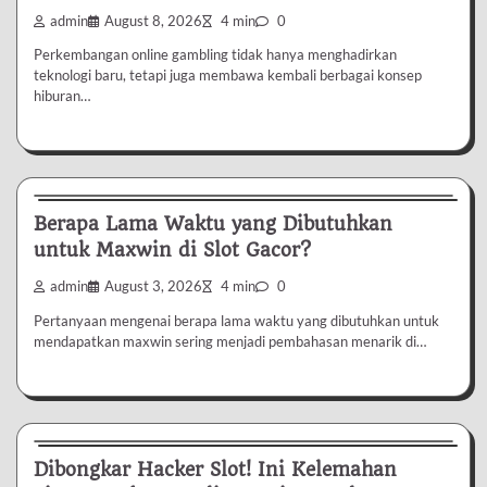
admin
August 8, 2026
4 min
0
Perkembangan online gambling tidak hanya menghadirkan
teknologi baru, tetapi juga membawa kembali berbagai konsep
hiburan…
Uncategorized
Berapa Lama Waktu yang Dibutuhkan
untuk Maxwin di Slot Gacor?
admin
August 3, 2026
4 min
0
Pertanyaan mengenai berapa lama waktu yang dibutuhkan untuk
mendapatkan maxwin sering menjadi pembahasan menarik di…
Uncategorized
Dibongkar Hacker Slot! Ini Kelemahan