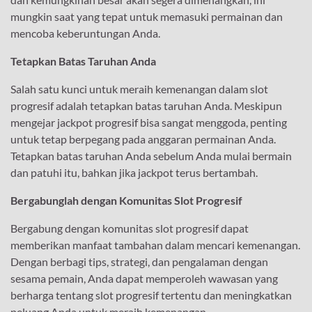
mungkin saat yang tepat untuk memasuki permainan dan
mencoba keberuntungan Anda.
Tetapkan Batas Taruhan Anda
Salah satu kunci untuk meraih kemenangan dalam slot
progresif adalah tetapkan batas taruhan Anda. Meskipun
mengejar jackpot progresif bisa sangat menggoda, penting
untuk tetap berpegang pada anggaran permainan Anda.
Tetapkan batas taruhan Anda sebelum Anda mulai bermain
dan patuhi itu, bahkan jika jackpot terus bertambah.
Bergabunglah dengan Komunitas Slot Progresif
Bergabung dengan komunitas slot progresif dapat
memberikan manfaat tambahan dalam mencari kemenangan.
Dengan berbagi tips, strategi, dan pengalaman dengan
sesama pemain, Anda dapat memperoleh wawasan yang
berharga tentang slot progresif tertentu dan meningkatkan
peluang Anda untuk meraih kemenangan.