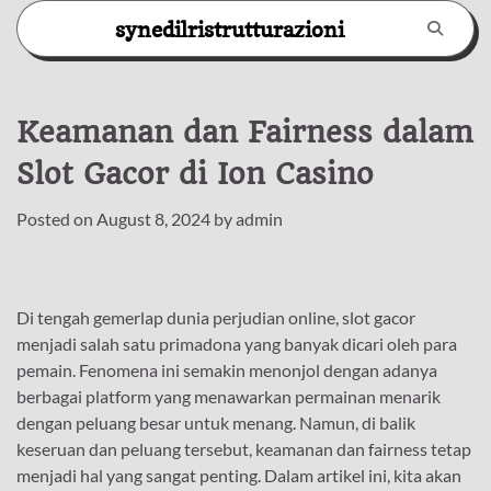
Skip
synedilristrutturazioni
to
content
Keamanan dan Fairness dalam
Slot Gacor di Ion Casino
Posted on
August 8, 2024
by
admin
Di tengah gemerlap dunia perjudian online, slot gacor
menjadi salah satu primadona yang banyak dicari oleh para
pemain. Fenomena ini semakin menonjol dengan adanya
berbagai platform yang menawarkan permainan menarik
dengan peluang besar untuk menang. Namun, di balik
keseruan dan peluang tersebut, keamanan dan fairness tetap
menjadi hal yang sangat penting. Dalam artikel ini, kita akan