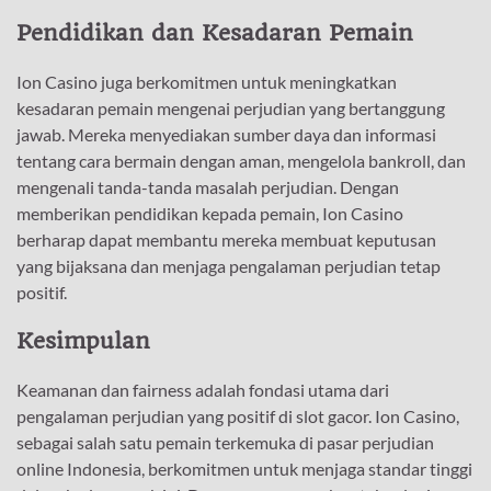
Pendidikan dan Kesadaran Pemain
Ion Casino juga berkomitmen untuk meningkatkan
kesadaran pemain mengenai perjudian yang bertanggung
jawab. Mereka menyediakan sumber daya dan informasi
tentang cara bermain dengan aman, mengelola bankroll, dan
mengenali tanda-tanda masalah perjudian. Dengan
memberikan pendidikan kepada pemain, Ion Casino
berharap dapat membantu mereka membuat keputusan
yang bijaksana dan menjaga pengalaman perjudian tetap
positif.
Kesimpulan
Keamanan dan fairness adalah fondasi utama dari
pengalaman perjudian yang positif di slot gacor. Ion Casino,
sebagai salah satu pemain terkemuka di pasar perjudian
online Indonesia, berkomitmen untuk menjaga standar tinggi