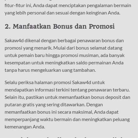
fitur-fitur ini, Anda dapat menciptakan pengalaman bermain
yang lebih personal dan sesuai dengan keinginan Anda.
2. Manfaatkan Bonus dan Promosi
Sakaw4d dikenal dengan berbagai penawaran bonus dan
promosi yang menarik. Mulai dari bonus selamat datang
untuk pemain baru hingga promosi musiman, ada banyak
kesempatan untuk meningkatkan saldo permainan Anda
tanpa harus mengeluarkan uang tambahan.
Selalu periksa halaman promosi Sakaw4d untuk
mendapatkan informasi terkini tentang penawaran terbaru.
Selain itu, pastikan untuk memanfaatkan bonus deposit dan
putaran gratis yang sering ditawarkan. Dengan
memanfaatkan bonus ini secara maksimal, Anda dapat
memperpanjang waktu bermain dan meningkatkan peluang
kemenangan Anda.