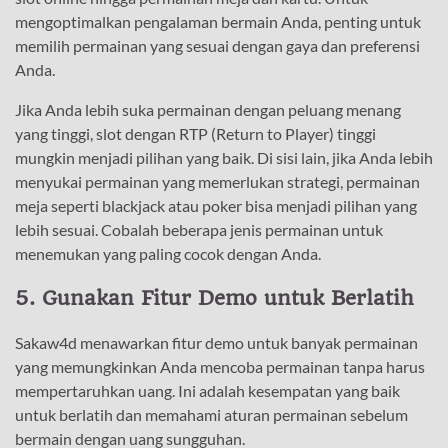
mengoptimalkan pengalaman bermain Anda, penting untuk
memilih permainan yang sesuai dengan gaya dan preferensi
Anda.
Jika Anda lebih suka permainan dengan peluang menang
yang tinggi, slot dengan RTP (Return to Player) tinggi
mungkin menjadi pilihan yang baik. Di sisi lain, jika Anda lebih
menyukai permainan yang memerlukan strategi, permainan
meja seperti blackjack atau poker bisa menjadi pilihan yang
lebih sesuai. Cobalah beberapa jenis permainan untuk
menemukan yang paling cocok dengan Anda.
5. Gunakan Fitur Demo untuk Berlatih
Sakaw4d menawarkan fitur demo untuk banyak permainan
yang memungkinkan Anda mencoba permainan tanpa harus
mempertaruhkan uang. Ini adalah kesempatan yang baik
untuk berlatih dan memahami aturan permainan sebelum
bermain dengan uang sungguhan.