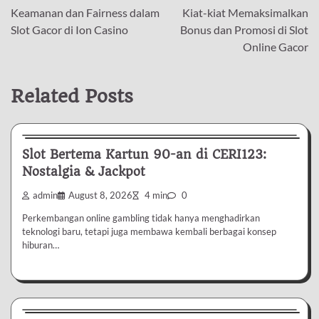
Keamanan dan Fairness dalam
Kiat-kiat Memaksimalkan
navigation
Slot Gacor di Ion Casino
Bonus dan Promosi di Slot
Online Gacor
Related Posts
Uncategorized
Slot Bertema Kartun 90-an di CERI123:
Nostalgia & Jackpot
admin
August 8, 2026
4 min
0
Perkembangan online gambling tidak hanya menghadirkan
teknologi baru, tetapi juga membawa kembali berbagai konsep
hiburan…
Uncategorized