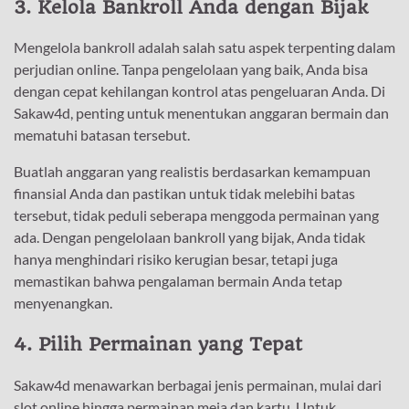
3. Kelola Bankroll Anda dengan Bijak
Mengelola bankroll adalah salah satu aspek terpenting dalam
perjudian online. Tanpa pengelolaan yang baik, Anda bisa
dengan cepat kehilangan kontrol atas pengeluaran Anda. Di
Sakaw4d, penting untuk menentukan anggaran bermain dan
mematuhi batasan tersebut.
Buatlah anggaran yang realistis berdasarkan kemampuan
finansial Anda dan pastikan untuk tidak melebihi batas
tersebut, tidak peduli seberapa menggoda permainan yang
ada. Dengan pengelolaan bankroll yang bijak, Anda tidak
hanya menghindari risiko kerugian besar, tetapi juga
memastikan bahwa pengalaman bermain Anda tetap
menyenangkan.
4. Pilih Permainan yang Tepat
Sakaw4d menawarkan berbagai jenis permainan, mulai dari
slot online hingga permainan meja dan kartu. Untuk