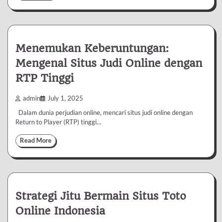
Menemukan Keberuntungan:
Mengenal Situs Judi Online dengan
RTP Tinggi
admin
July 1, 2025
Dalam dunia perjudian online, mencari situs judi online dengan
Return to Player (RTP) tinggi…
Read More
Strategi Jitu Bermain Situs Toto
Online Indonesia