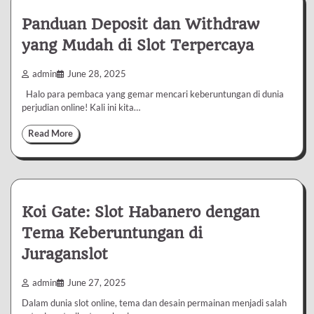
Panduan Deposit dan Withdraw
yang Mudah di Slot Terpercaya
admin
June 28, 2025
Halo para pembaca yang gemar mencari keberuntungan di dunia
perjudian online! Kali ini kita…
Read More
Koi Gate: Slot Habanero dengan
Tema Keberuntungan di
Juraganslot
admin
June 27, 2025
Dalam dunia slot online, tema dan desain permainan menjadi salah