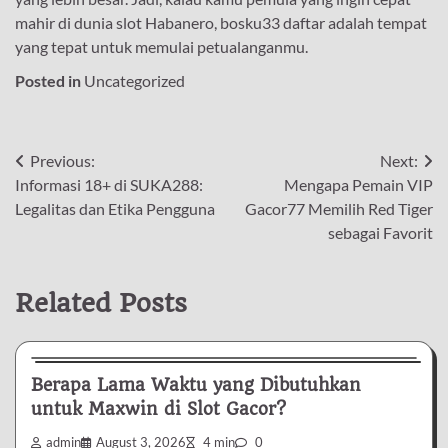
mahir di dunia slot Habanero, bosku33 daftar adalah tempat
yang tepat untuk memulai petualanganmu.
Posted in
Uncategorized
Post
Previous:
Next:
Informasi 18+ di SUKA288:
Mengapa Pemain VIP
navigation
Legalitas dan Etika Pengguna
Gacor77 Memilih Red Tiger
sebagai Favorit
Related Posts
Uncategorized
Berapa Lama Waktu yang Dibutuhkan
untuk Maxwin di Slot Gacor?
admin
August 3, 2026
4 min
0