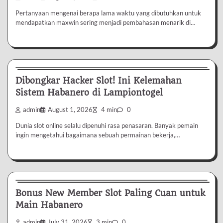
Pertanyaan mengenai berapa lama waktu yang dibutuhkan untuk
mendapatkan maxwin sering menjadi pembahasan menarik di…
Uncategorized
Dibongkar Hacker Slot! Ini Kelemahan
Sistem Habanero di Lampiontogel
admin
August 1, 2026
4 min
0
Dunia slot online selalu dipenuhi rasa penasaran. Banyak pemain
ingin mengetahui bagaimana sebuah permainan bekerja,…
Uncategorized
Bonus New Member Slot Paling Cuan untuk
Main Habanero
admin
July 31, 2026
3 min
0