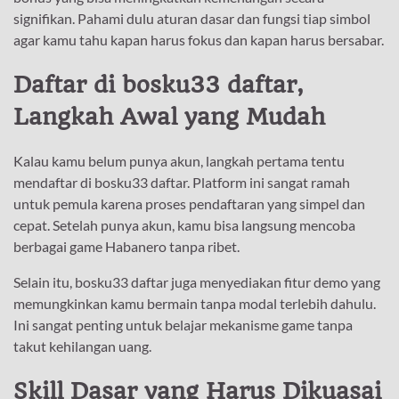
signifikan. Pahami dulu aturan dasar dan fungsi tiap simbol
agar kamu tahu kapan harus fokus dan kapan harus bersabar.
Daftar di bosku33 daftar,
Langkah Awal yang Mudah
Kalau kamu belum punya akun, langkah pertama tentu
mendaftar di bosku33 daftar. Platform ini sangat ramah
untuk pemula karena proses pendaftaran yang simpel dan
cepat. Setelah punya akun, kamu bisa langsung mencoba
berbagai game Habanero tanpa ribet.
Selain itu, bosku33 daftar juga menyediakan fitur demo yang
memungkinkan kamu bermain tanpa modal terlebih dahulu.
Ini sangat penting untuk belajar mekanisme game tanpa
takut kehilangan uang.
Skill Dasar yang Harus Dikuasai