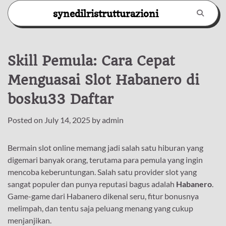
Skip
synedilristrutturazioni
to
content
Skill Pemula: Cara Cepat
Menguasai Slot Habanero di
bosku33 Daftar
Posted on
July 14, 2025
by
admin
Bermain slot online memang jadi salah satu hiburan yang
digemari banyak orang, terutama para pemula yang ingin
mencoba keberuntungan. Salah satu provider slot yang
sangat populer dan punya reputasi bagus adalah
Habanero
.
Game-game dari Habanero dikenal seru, fitur bonusnya
melimpah, dan tentu saja peluang menang yang cukup
menjanjikan.