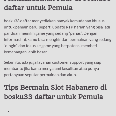
daftar untuk Pemula
bosku33 daftar menyediakan banyak kemudahan khusus
untuk pemain baru, seperti update RTP harian yang bisa jadi
panduan memilih game yang sedang “panas”. Dengan
informasi ini, kamu bisa menghindari permainan yang sedang
“dingin” dan fokus ke game yang berpotensi memberi
kemenangan lebih besar.
Selain itu, ada juga layanan customer support yang siap
membantu jika kamu mengalami kesulitan atau punya
pertanyaan seputar permainan dan akun.
Tips Bermain Slot Habanero di
bosku33 daftar untuk Pemula