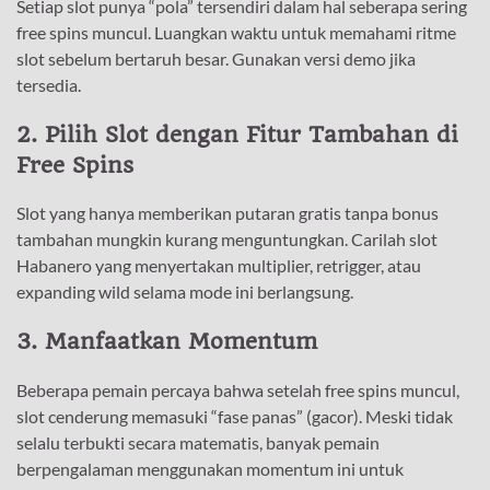
Setiap slot punya “pola” tersendiri dalam hal seberapa sering
free spins muncul. Luangkan waktu untuk memahami ritme
slot sebelum bertaruh besar. Gunakan versi demo jika
tersedia.
2.
Pilih Slot dengan Fitur Tambahan di
Free Spins
Slot yang hanya memberikan putaran gratis tanpa bonus
tambahan mungkin kurang menguntungkan. Carilah slot
Habanero yang menyertakan multiplier, retrigger, atau
expanding wild selama mode ini berlangsung.
3.
Manfaatkan Momentum
Beberapa pemain percaya bahwa setelah free spins muncul,
slot cenderung memasuki “fase panas” (gacor). Meski tidak
selalu terbukti secara matematis, banyak pemain
berpengalaman menggunakan momentum ini untuk