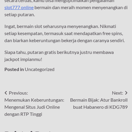
secara cerdas, kamu bisa mengoptimalkan pengalaman
slot777 online
bermain dan meraih momen menyenangkan di
setiap putaran.
Ingat, bermain slot seharusnya menyenangkan. Nikmati
setiap kesempatan, termasuk saat mendapatkan free spins,
dan biarkan keberuntungan bekerja dengan caranya sendiri.
Siapa tahu, putaran gratis berikutnya justru membawa
jackpot impianmu!
Posted in
Uncategorized
Post
Previous:
Next:
Menemukan Keberuntungan:
Bermain Bijak: Atur Bankroll
navigation
Mengenal Situs Judi Online
buat Habanero di KDG789
dengan RTP Tinggi