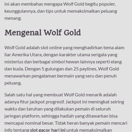
ini akan membahas mengapa Wolf Gold begitu populer,
keunggulannya, dan tips untuk memaksimalkan peluang
menang.
Mengenal Wolf Gold
Wolf Gold adalah slot online yang menghadirkan tema alam
liar Amerika Utara, dengan karakter utama serigala yang
misterius dan berbagai simbol hewan lainnya seperti elang
dan kuda. Dengan 5 gulungan dan 25 paylines, Wolf Gold
menawarkan pengalaman bermain yang seru dan penuh
peluang.
Salah satu hal yang membuat Wolf Gold menarik adalah
adanya fitur jackpot progresif. Jackpot ini meningkat seiring
waktu dan taruhan yang dilakukan pemain di seluruh
jaringan platform, sehingga hadiah yang ditawarkan bisa
mencapai nominal besar. Tidak heran banyak pemain mencari
info tentang
slot gacor hari ini
untuk memaksimalkan