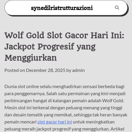
Skip
synedilristrutturazioni
to
content
Wolf Gold Slot Gacor Hari Ini:
Jackpot Progresif yang
Menggiurkan
Posted on
December 28, 2025
by
admin
Dunia slot online selalu menghadirkan sensasi berbeda bagi
para penggemarnya. Salah satu permainan yang kini menjadi
perbincangan hangat di kalangan pemain adalah Wolf Gold.
Mesin slot ini terkenal dengan peluang menang yang tinggi
dan desain tematik yang memikat, sehingga tak heran banyak
pemain mencari
slot gacor hari ini
untuk meningkatkan
peluang meraih jackpot progresif yang menggiurkan. Artikel