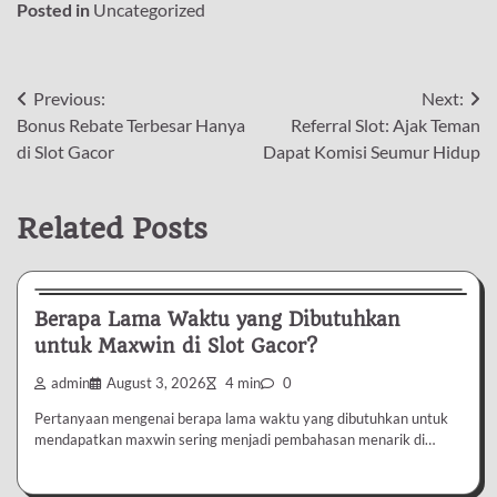
Posted in
Uncategorized
Post
Previous:
Next:
Bonus Rebate Terbesar Hanya
Referral Slot: Ajak Teman
navigation
di Slot Gacor
Dapat Komisi Seumur Hidup
Related Posts
Uncategorized
Berapa Lama Waktu yang Dibutuhkan
untuk Maxwin di Slot Gacor?
admin
August 3, 2026
4 min
0
Pertanyaan mengenai berapa lama waktu yang dibutuhkan untuk
mendapatkan maxwin sering menjadi pembahasan menarik di…