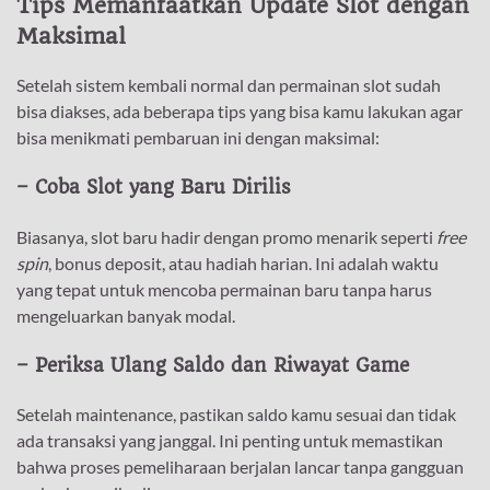
Tips Memanfaatkan Update Slot dengan
Maksimal
Setelah sistem kembali normal dan permainan slot sudah
bisa diakses, ada beberapa tips yang bisa kamu lakukan agar
bisa menikmati pembaruan ini dengan maksimal:
–
Coba Slot yang Baru Dirilis
Biasanya, slot baru hadir dengan promo menarik seperti
free
spin
, bonus deposit, atau hadiah harian. Ini adalah waktu
yang tepat untuk mencoba permainan baru tanpa harus
mengeluarkan banyak modal.
–
Periksa Ulang Saldo dan Riwayat Game
Setelah maintenance, pastikan saldo kamu sesuai dan tidak
ada transaksi yang janggal. Ini penting untuk memastikan
bahwa proses pemeliharaan berjalan lancar tanpa gangguan