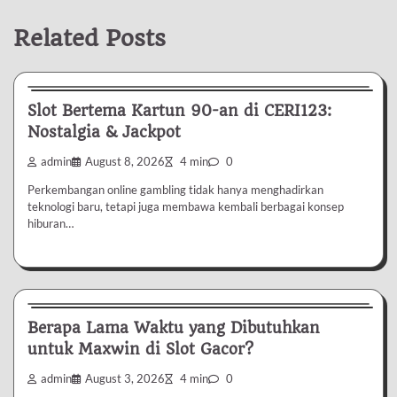
Related Posts
Uncategorized
Slot Bertema Kartun 90-an di CERI123:
Nostalgia & Jackpot
admin
August 8, 2026
4 min
0
Perkembangan online gambling tidak hanya menghadirkan
teknologi baru, tetapi juga membawa kembali berbagai konsep
hiburan…
Uncategorized
Berapa Lama Waktu yang Dibutuhkan
untuk Maxwin di Slot Gacor?
admin
August 3, 2026
4 min
0