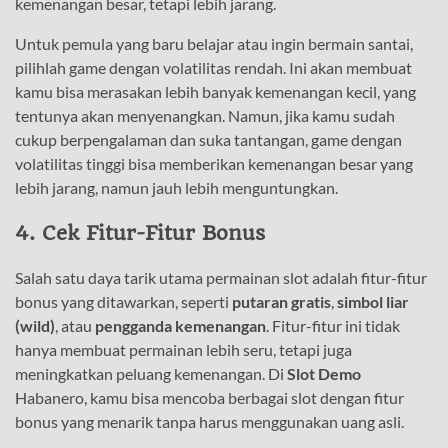
kemenangan besar, tetapi lebih jarang.
Untuk pemula yang baru belajar atau ingin bermain santai,
pilihlah game dengan volatilitas rendah. Ini akan membuat
kamu bisa merasakan lebih banyak kemenangan kecil, yang
tentunya akan menyenangkan. Namun, jika kamu sudah
cukup berpengalaman dan suka tantangan, game dengan
volatilitas tinggi bisa memberikan kemenangan besar yang
lebih jarang, namun jauh lebih menguntungkan.
4.
Cek Fitur-Fitur Bonus
Salah satu daya tarik utama permainan slot adalah fitur-fitur
bonus yang ditawarkan, seperti
putaran gratis
,
simbol liar
(wild)
, atau
pengganda kemenangan
. Fitur-fitur ini tidak
hanya membuat permainan lebih seru, tetapi juga
meningkatkan peluang kemenangan. Di
Slot Demo
Habanero, kamu bisa mencoba berbagai slot dengan fitur
bonus yang menarik tanpa harus menggunakan uang asli.