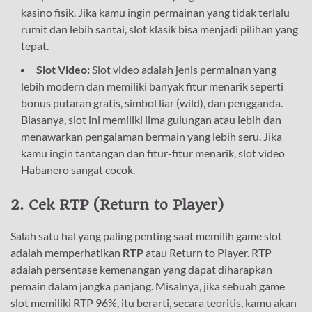
kasino fisik. Jika kamu ingin permainan yang tidak terlalu
rumit dan lebih santai, slot klasik bisa menjadi pilihan yang
tepat.
Slot Video:
Slot video adalah jenis permainan yang
lebih modern dan memiliki banyak fitur menarik seperti
bonus putaran gratis, simbol liar (wild), dan pengganda.
Biasanya, slot ini memiliki lima gulungan atau lebih dan
menawarkan pengalaman bermain yang lebih seru. Jika
kamu ingin tantangan dan fitur-fitur menarik, slot video
Habanero sangat cocok.
2.
Cek RTP (Return to Player)
Salah satu hal yang paling penting saat memilih game slot
adalah memperhatikan
RTP
atau Return to Player. RTP
adalah persentase kemenangan yang dapat diharapkan
pemain dalam jangka panjang. Misalnya, jika sebuah game
slot memiliki RTP 96%, itu berarti, secara teoritis, kamu akan