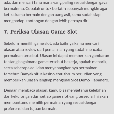
ada, dan mencari tahu mana yang paling sesuai dengan gaya
bermainmu. Cobalah untuk berlatih sebanyak mungkin agar
ketika kamu bermain dengan uang asli, kamu sudah siap
menghadapi tantangan dengan lebih percaya diri.
7.
Periksa Ulasan Game Slot
Sebelum memilih game slot, ada baiknya kamu mencari
ulasan atau review dari pemain lain yang sudah mencoba
permainan tersebut. Ulasan ini dapat memberikan gambaran
tentang bagaimana game tersebut bekerja, apakah menarik,
serta seberapa adil dan menyenangkannya permainan
tersebut. Banyak situs kasino atau forum perjudian yang
memberikan ulasan lengkap mengenai
Slot Demo
Habanero.
Dengan membaca ulasan, kamu bisa mengetahui kelebihan
dan kekurangan dari setiap game slot yang tersedia. Ini akan
membantumu memilih permainan yang sesuai dengan
preferensi dan tujuan bermain.