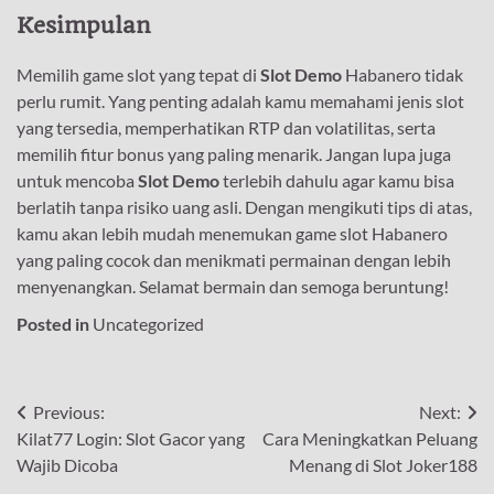
Kesimpulan
Memilih game slot yang tepat di
Slot Demo
Habanero tidak
perlu rumit. Yang penting adalah kamu memahami jenis slot
yang tersedia, memperhatikan RTP dan volatilitas, serta
memilih fitur bonus yang paling menarik. Jangan lupa juga
untuk mencoba
Slot Demo
terlebih dahulu agar kamu bisa
berlatih tanpa risiko uang asli. Dengan mengikuti tips di atas,
kamu akan lebih mudah menemukan game slot Habanero
yang paling cocok dan menikmati permainan dengan lebih
menyenangkan. Selamat bermain dan semoga beruntung!
Posted in
Uncategorized
Post
Previous:
Next:
Kilat77 Login: Slot Gacor yang
Cara Meningkatkan Peluang
navigation
Wajib Dicoba
Menang di Slot Joker188