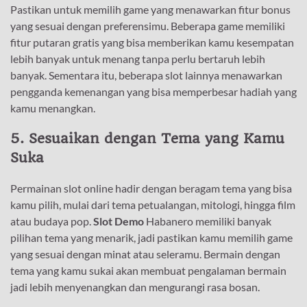
Pastikan untuk memilih game yang menawarkan fitur bonus
yang sesuai dengan preferensimu. Beberapa game memiliki
fitur putaran gratis yang bisa memberikan kamu kesempatan
lebih banyak untuk menang tanpa perlu bertaruh lebih
banyak. Sementara itu, beberapa slot lainnya menawarkan
pengganda kemenangan yang bisa memperbesar hadiah yang
kamu menangkan.
5.
Sesuaikan dengan Tema yang Kamu
Suka
Permainan slot online hadir dengan beragam tema yang bisa
kamu pilih, mulai dari tema petualangan, mitologi, hingga film
atau budaya pop.
Slot Demo
Habanero memiliki banyak
pilihan tema yang menarik, jadi pastikan kamu memilih game
yang sesuai dengan minat atau seleramu. Bermain dengan
tema yang kamu sukai akan membuat pengalaman bermain
jadi lebih menyenangkan dan mengurangi rasa bosan.