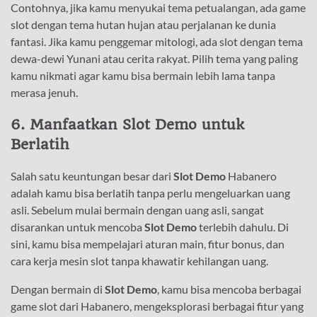
Contohnya, jika kamu menyukai tema petualangan, ada game
slot dengan tema hutan hujan atau perjalanan ke dunia
fantasi. Jika kamu penggemar mitologi, ada slot dengan tema
dewa-dewi Yunani atau cerita rakyat. Pilih tema yang paling
kamu nikmati agar kamu bisa bermain lebih lama tanpa
merasa jenuh.
6.
Manfaatkan Slot Demo untuk
Berlatih
Salah satu keuntungan besar dari
Slot Demo
Habanero
adalah kamu bisa berlatih tanpa perlu mengeluarkan uang
asli. Sebelum mulai bermain dengan uang asli, sangat
disarankan untuk mencoba
Slot Demo
terlebih dahulu. Di
sini, kamu bisa mempelajari aturan main, fitur bonus, dan
cara kerja mesin slot tanpa khawatir kehilangan uang.
Dengan bermain di
Slot Demo
, kamu bisa mencoba berbagai
game slot dari Habanero, mengeksplorasi berbagai fitur yang