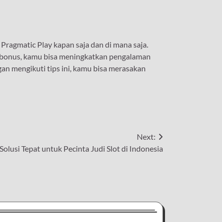
Pragmatic Play kapan saja dan di mana saja.
ur bonus, kamu bisa meningkatkan pengalaman
an mengikuti tips ini, kamu bisa merasakan
Next:
Solusi Tepat untuk Pecinta Judi Slot di Indonesia