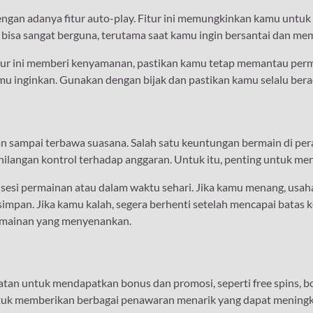
ngan adanya fitur auto-play. Fitur ini memungkinkan kamu untu
ni bisa sangat berguna, terutama saat kamu ingin bersantai dan m
tur ini memberi kenyamanan, pastikan kamu tetap memantau permain
u inginkan. Gunakan dengan bijak dan pastikan kamu selalu bera
n sampai terbawa suasana. Salah satu keuntungan bermain di per
hilangan kontrol terhadap anggaran. Untuk itu, penting untuk m
r sesi permainan atau dalam waktu sehari. Jika kamu menang, usa
impan. Jika kamu kalah, segera berhenti setelah mencapai batas k
ermainan yang menyenankan.
an untuk mendapatkan bonus dan promosi, seperti free spins, bo
untuk memberikan berbagai penawaran menarik yang dapat menin