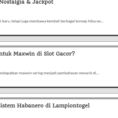
Nostalgia & Jackpot
i baru, tetapi juga membawa kembali berbagai konsep hiburan…
tuk Maxwin di Slot Gacor?
endapatkan maxwin sering menjadi pembahasan menarik di…
Sistem Habanero di Lampiontogel