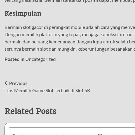
Kesimpulan
Bermain slot gacor di perangkat mobile adalah cara yang menye
Dengan memilih platform yang tepat, menjaga koneksi internet
bermain dan peluang kemenangan. Jangan lupa untuk selalu ber
serunya bermain slot dan mungkin, keberuntungan besar akan
Posted in
Uncategorized
Post
Previous:
Tips Memilih Game Slot Terbaik di Slot 5K
navigation
Related Posts
Uncategorized