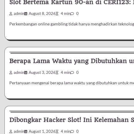
Slot Bertema Kartun 90-an di CERI123: 
admin
August 8, 2026
4 min
0
Perkembangan online gambling tidak hanya menghadirkan teknolog
Uncategorized
Berapa Lama Waktu yang Dibutuhkan un
admin
August 3, 2026
4 min
0
Pertanyaan mengenai berapa lama waktu yang dibutuhkan untuk m
Uncategorized
Dibongkar Hacker Slot! Ini Kelemahan 
admin
August 1, 2026
4 min
0