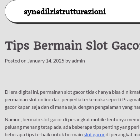
Skip
synedilristrutturazioni
to
content
Tips Bermain Slot Gaco
Posted on
January 14, 2025
by
admin
Di era digital ini, permainan slot gacor tidak hanya bisa dinikm
permainan slot online dari penyedia terkemuka seperti Pragmat
gacor kapan saja dan di mana saja, dengan pengalaman yang hamp
Namun, bermain slot gacor di perangkat mobile tentunya meme
peluang menang tetap ada, ada beberapa tips penting yang perl
beberapa tips terbaik untuk bermain
slot gacor
di perangkat mo