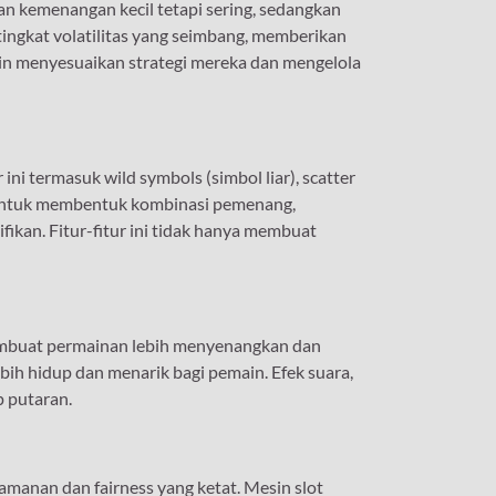
kan kemenangan kecil tetapi sering, sedangkan
tingkat volatilitas yang seimbang, memberikan
ain menyesuaikan strategi mereka dan mengelola
ini termasuk wild symbols (simbol liar), scatter
in untuk membentuk kombinasi pemenang,
ikan. Fitur-fitur ini tidak hanya membuat
 membuat permainan lebih menyenangkan dan
ih hidup dan menarik bagi pemain. Efek suara,
 putaran.
manan dan fairness yang ketat. Mesin slot