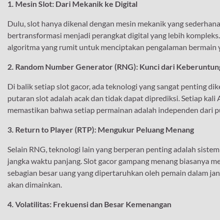
1. Mesin Slot: Dari Mekanik ke Digital
Dulu, slot hanya dikenal dengan mesin mekanik yang sederhana
bertransformasi menjadi perangkat digital yang lebih kompleks
algoritma yang rumit untuk menciptakan pengalaman bermain y
2. Random Number Generator (RNG): Kunci dari Keberuntun
Di balik setiap slot gacor, ada teknologi yang sangat pentin
putaran slot adalah acak dan tidak dapat diprediksi. Setiap 
memastikan bahwa setiap permainan adalah independen dari p
3. Return to Player (RTP): Mengukur Peluang Menang
Selain RNG, teknologi lain yang berperan penting adalah siste
jangka waktu panjang. Slot gacor gampang menang biasanya memil
sebagian besar uang yang dipertaruhkan oleh pemain dalam j
akan dimainkan.
4. Volatilitas: Frekuensi dan Besar Kemenangan