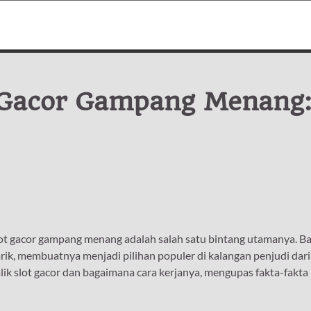
ot Gacor Gampang Menang
n slot gacor gampang menang adalah salah satu bintang utamanya. B
ik, membuatnya menjadi pilihan populer di kalangan penjudi da
lik slot gacor dan bagaimana cara kerjanya, mengupas fakta-fakt