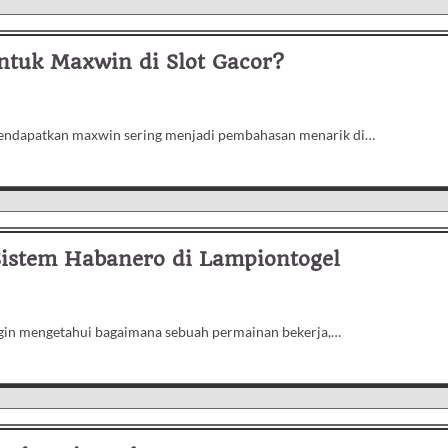
tuk Maxwin di Slot Gacor?
endapatkan maxwin sering menjadi pembahasan menarik di…
Sistem Habanero di Lampiontogel
ingin mengetahui bagaimana sebuah permainan bekerja,…