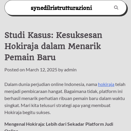
Skip
synedilristrutturazioni
to
content
Studi Kasus: Kesuksesan
Hokiraja dalam Menarik
Pemain Baru
Posted on
March 12, 2025
by
admin
Dalam dunia perjudian online Indonesia, nama
hokiraja
telah
menjadi pembicaraan hangat. Bagaimana tidak, platform ini
berhasil menarik perhatian ribuan pemain baru dalam waktu
singkat. Mari kita telusuri strategi apa yang membuat
Hokiraja begitu sukses.
Mengenal Hokiraja: Lebih dari Sekadar Platform Judi
Online