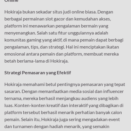
Hokiraja bukan sekadar situs judi online biasa. Dengan
berbagai permainan slot gacor dan kemudahan akses,
platform ini menawarkan pengalaman bermain yang
menyenangkan. Salah satu fitur unggulannya adalah
komunitas gaming yang aktif, di mana pemain dapat berbagi
pengalaman, tips, dan strategi. Hal ini menciptakan ikatan
emosional antara pemain dan platform, membuat mereka
betah berlama-lama di Hokiraja.
Strategi Pemasaran yang Efektif
Hokiraja memahami betul pentingnya pemasaran yang tepat
sasaran. Dengan memanfaatkan media sosial dan influencer
ternama, mereka berhasil menjangkau audiens yang lebih
luas. Konten-konten kreatif dan interaktif yang dibagikan di
platform tersebut berhasil menarik perhatian banyak calon
pemain. Selain itu, Hokiraja juga sering mengadakan event
dan turnamen dengan hadiah menarik, yang semakin