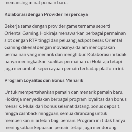
memancing minat pemain baru.
Kolaborasi dengan Provider Terpercaya
Bekerja sama dengan provider game ternama seperti
Oriental Gaming, Hokiraja menawarkan berbagai permainan
slot dengan RTP tinggi dan peluang jackpot besar. Oriental
Gaming dikenal dengan inovasinya dalam menciptakan
permainan yang menarik dan menghibur. Kolaborasi ini tidak
hanya meningkatkan kualitas permainan di Hokiraja tetapi
juga menambah kepercayaan pemain terhadap platform ini.
Program Loyalitas dan Bonus Menarik
Untuk mempertahankan pemain dan menarik pemain baru,
Hokiraja menyediakan berbagai program loyalitas dan bonus
menarik. Mulai dari bonus selamat datang, bonus deposit,
hingga cashback mingguan, semua dirancang untuk
memberikan nilai lebih bagi pemain. Program ini tidak hanya
meningkatkan kepuasan pemain tetapi juga mendorong