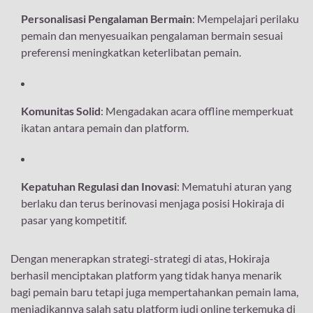
Personalisasi Pengalaman Bermain
: Mempelajari perilaku
pemain dan menyesuaikan pengalaman bermain sesuai
preferensi meningkatkan keterlibatan pemain.
Komunitas Solid
: Mengadakan acara offline memperkuat
ikatan antara pemain dan platform.
Kepatuhan Regulasi dan Inovasi
: Mematuhi aturan yang
berlaku dan terus berinovasi menjaga posisi Hokiraja di
pasar yang kompetitif.
Dengan menerapkan strategi-strategi di atas, Hokiraja
berhasil menciptakan platform yang tidak hanya menarik
bagi pemain baru tetapi juga mempertahankan pemain lama,
menjadikannya salah satu platform judi online terkemuka di