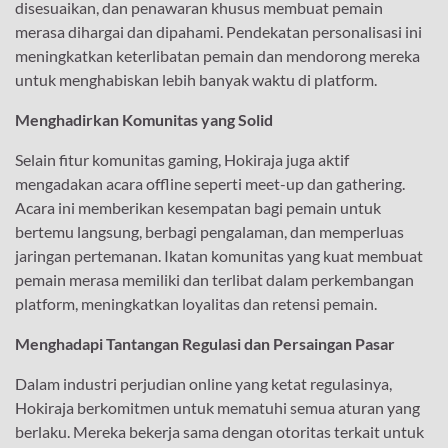
disesuaikan, dan penawaran khusus membuat pemain
merasa dihargai dan dipahami. Pendekatan personalisasi ini
meningkatkan keterlibatan pemain dan mendorong mereka
untuk menghabiskan lebih banyak waktu di platform.
Menghadirkan Komunitas yang Solid
Selain fitur komunitas gaming, Hokiraja juga aktif
mengadakan acara offline seperti meet-up dan gathering.
Acara ini memberikan kesempatan bagi pemain untuk
bertemu langsung, berbagi pengalaman, dan memperluas
jaringan pertemanan. Ikatan komunitas yang kuat membuat
pemain merasa memiliki dan terlibat dalam perkembangan
platform, meningkatkan loyalitas dan retensi pemain.
Menghadapi Tantangan Regulasi dan Persaingan Pasar
Dalam industri perjudian online yang ketat regulasinya,
Hokiraja berkomitmen untuk mematuhi semua aturan yang
berlaku. Mereka bekerja sama dengan otoritas terkait untuk