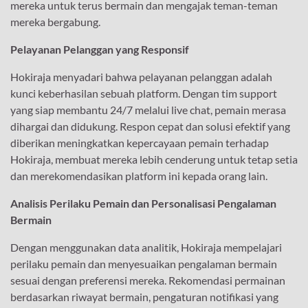
mereka untuk terus bermain dan mengajak teman-teman
mereka bergabung.
Pelayanan Pelanggan yang Responsif
Hokiraja menyadari bahwa pelayanan pelanggan adalah
kunci keberhasilan sebuah platform. Dengan tim support
yang siap membantu 24/7 melalui live chat, pemain merasa
dihargai dan didukung. Respon cepat dan solusi efektif yang
diberikan meningkatkan kepercayaan pemain terhadap
Hokiraja, membuat mereka lebih cenderung untuk tetap setia
dan merekomendasikan platform ini kepada orang lain.
Analisis Perilaku Pemain dan Personalisasi Pengalaman
Bermain
Dengan menggunakan data analitik, Hokiraja mempelajari
perilaku pemain dan menyesuaikan pengalaman bermain
sesuai dengan preferensi mereka. Rekomendasi permainan
berdasarkan riwayat bermain, pengaturan notifikasi yang