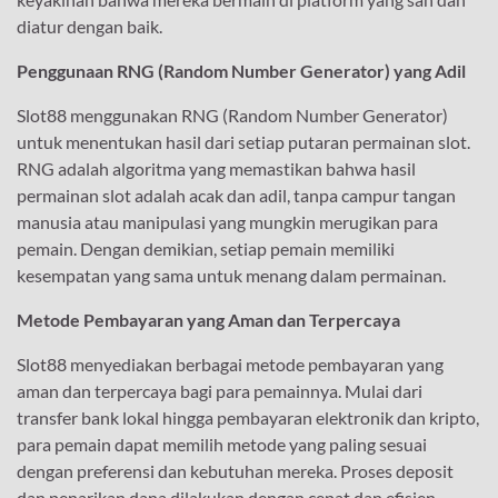
diatur dengan baik.
Penggunaan RNG (Random Number Generator) yang Adil
Slot88 menggunakan RNG (Random Number Generator)
untuk menentukan hasil dari setiap putaran permainan slot.
RNG adalah algoritma yang memastikan bahwa hasil
permainan slot adalah acak dan adil, tanpa campur tangan
manusia atau manipulasi yang mungkin merugikan para
pemain. Dengan demikian, setiap pemain memiliki
kesempatan yang sama untuk menang dalam permainan.
Metode Pembayaran yang Aman dan Terpercaya
Slot88 menyediakan berbagai metode pembayaran yang
aman dan terpercaya bagi para pemainnya. Mulai dari
transfer bank lokal hingga pembayaran elektronik dan kripto,
para pemain dapat memilih metode yang paling sesuai
dengan preferensi dan kebutuhan mereka. Proses deposit
dan penarikan dana dilakukan dengan cepat dan efisien,