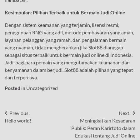
Kesimpulan: Pilihan Terbaik untuk Bermain Judi Online
Dengan sistem keamanan yang terjamin, lisensi resmi,
penggunaan RNG yang adil, metode pembayaran yang aman,
layanan pelanggan yang ramah, dan pengalaman bermain
yang nyaman, tidak mengherankan jika Slot88 dianggap
sebagai situs terbaik untuk bermain judi online di Indonesia.
Jadi, bagi para pemain yang mengutamakan keamanan dan
kenyamanan dalam berjudi, Slot88 adalah pilihan yang tepat
dan terpercaya.
Posted in
Uncategorized
Post
Previous:
Next:
Hello world!
Meningkatkan Kesadaran
navigation
Publik: Peran Karirtoto dalam
Edukasi tentang Judi Online