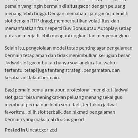
pemain yang ingin bermain di
situs gacor
dengan peluang
menang lebih tinggi. Dengan memahami jam gacor, memilih
slot dengan RTP tinggi, memperhatikan volatilitas, dan
memanfaatkan fitur seperti Buy Bonus atau Autoplay, setiap
putaran menjadi lebih menguntungkan dan menyenangkan.
Selain itu, pengelolaan modal tetap penting agar pengalaman
bermain tetap aman dan tidak menimbulkan kerugian besar.
Jadwal slot gacor bukan hanya soal angka atau waktu
tertentu, tetapi juga tentang strategi, pengamatan, dan
kesabaran dalam bermain.
Bagi pemain pemula maupun profesional, mengikuti jadwal
slot gacor bisa meningkatkan peluang menang sekaligus
membuat permainan lebih seru. Jadi, tentukan jadwal
favoritmu, pilih slot terbaik, dan nikmati pengalaman
bermain yang maksimal di situs gacor!
Posted in
Uncategorized