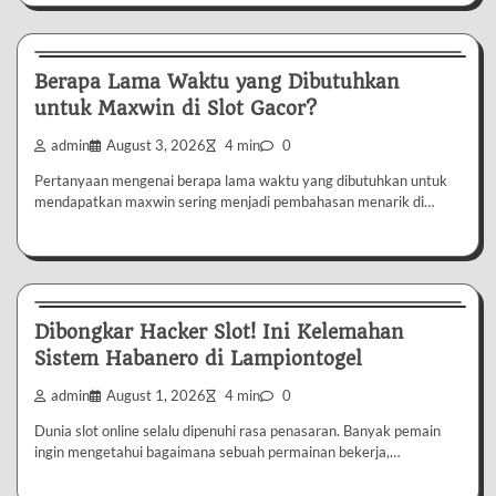
Uncategorized
Berapa Lama Waktu yang Dibutuhkan
untuk Maxwin di Slot Gacor?
admin
August 3, 2026
4 min
0
Pertanyaan mengenai berapa lama waktu yang dibutuhkan untuk
mendapatkan maxwin sering menjadi pembahasan menarik di…
Uncategorized
Dibongkar Hacker Slot! Ini Kelemahan
Sistem Habanero di Lampiontogel
admin
August 1, 2026
4 min
0
Dunia slot online selalu dipenuhi rasa penasaran. Banyak pemain
ingin mengetahui bagaimana sebuah permainan bekerja,…