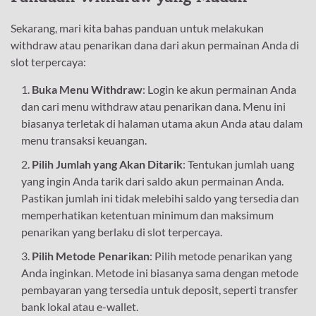
Sekarang, mari kita bahas panduan untuk melakukan
withdraw atau penarikan dana dari akun permainan Anda di
slot terpercaya:
Buka Menu Withdraw
: Login ke akun permainan Anda
dan cari menu withdraw atau penarikan dana. Menu ini
biasanya terletak di halaman utama akun Anda atau dalam
menu transaksi keuangan.
Pilih Jumlah yang Akan Ditarik
: Tentukan jumlah uang
yang ingin Anda tarik dari saldo akun permainan Anda.
Pastikan jumlah ini tidak melebihi saldo yang tersedia dan
memperhatikan ketentuan minimum dan maksimum
penarikan yang berlaku di slot terpercaya.
Pilih Metode Penarikan
: Pilih metode penarikan yang
Anda inginkan. Metode ini biasanya sama dengan metode
pembayaran yang tersedia untuk deposit, seperti transfer
bank lokal atau e-wallet.