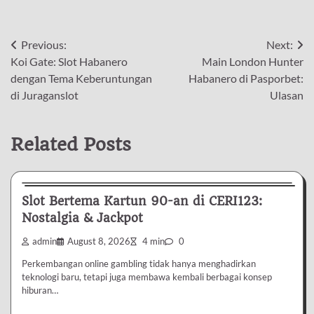
Post
Previous:
Next:
Koi Gate: Slot Habanero
Main London Hunter
navigation
dengan Tema Keberuntungan
Habanero di Pasporbet:
di Juraganslot
Ulasan
Related Posts
Uncategorized
Slot Bertema Kartun 90-an di CERI123:
Nostalgia & Jackpot
admin
August 8, 2026
4 min
0
Perkembangan online gambling tidak hanya menghadirkan
teknologi baru, tetapi juga membawa kembali berbagai konsep
hiburan…