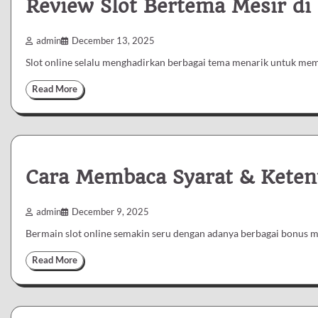
Review Slot Bertema Mesir di
admin
December 13, 2025
Slot online selalu menghadirkan berbagai tema menarik untuk mem
Read More
Cara Membaca Syarat & Ketent
admin
December 9, 2025
Bermain slot online semakin seru dengan adanya berbagai bonus me
Read More