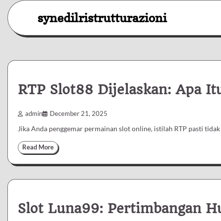
Skip
synedilristrutturazioni
to
content
RTP Slot88 Dijelaskan: Apa It
admin
December 21, 2025
Jika Anda penggemar permainan slot online, istilah RTP pasti tidak
Read More
Slot Luna99: Pertimbangan 