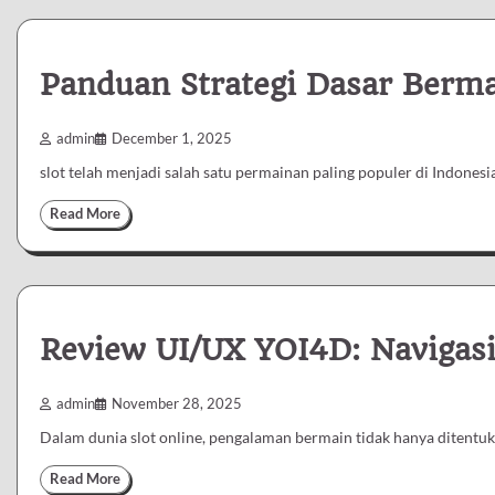
Panduan Strategi Dasar Bermai
admin
December 1, 2025
slot telah menjadi salah satu permainan paling populer di Indones
Read More
Review UI/UX YOI4D: Navigas
admin
November 28, 2025
Dalam dunia slot online, pengalaman bermain tidak hanya ditentu
Read More