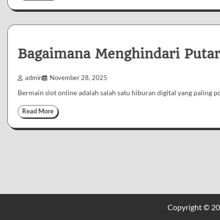
Bagaimana Menghindari Putar
admin
November 28, 2025
Bermain slot online adalah salah satu hiburan digital yang paling p
Read More
Copyright © 2