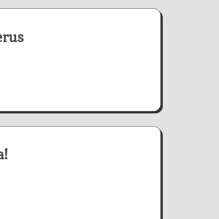
erus
a!