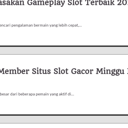
asakan Gameplay Slot Terbaik 2
mencari pengalaman bermain yang lebih cepat,…
ember Situs Slot Gacor Minggu 
esar dari beberapa pemain yang aktif di…