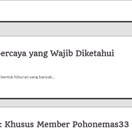
rpercaya yang Wajib Diketahui
tu bentuk hiburan yang banyak…
ni: Khusus Member Pohonemas33