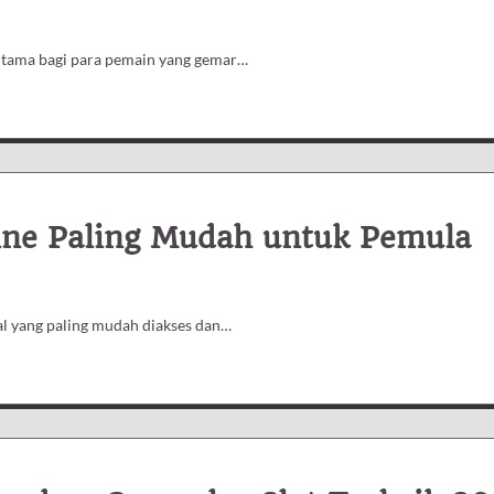
rutama bagi para pemain yang gemar…
line Paling Mudah untuk Pemula
tal yang paling mudah diakses dan…