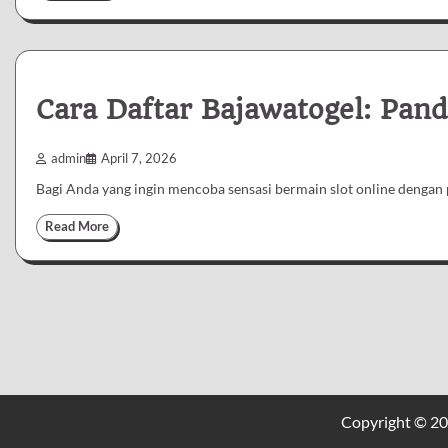
Cara Daftar Bajawatogel: Pan
admin
April 7, 2026
Bagi Anda yang ingin mencoba sensasi bermain slot online dengan
Read More
Copyright © 2