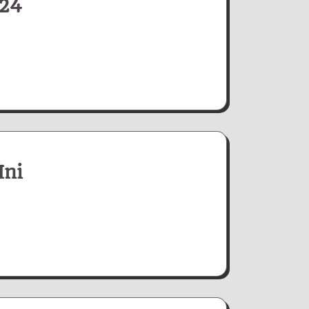
024
Ini