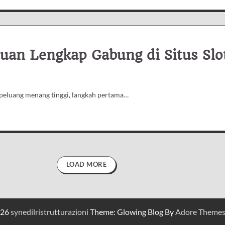
duan Lengkap Gabung di Situs Slo
 peluang menang tinggi, langkah pertama…
LOAD MORE
026
synedilristrutturazioni
Theme: Glowing Blog By
Adore Theme