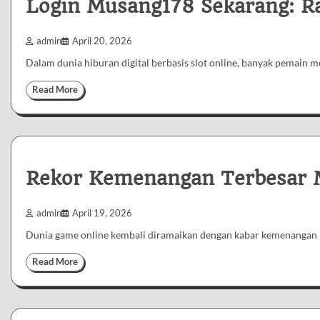
Login Musang178 Sekarang: R
admin
April 20, 2026
Dalam dunia hiburan digital berbasis slot online, banyak pemain 
Read More
Rekor Kemenangan Terbesar M
admin
April 19, 2026
Dunia game online kembali diramaikan dengan kabar kemenangan b
Read More