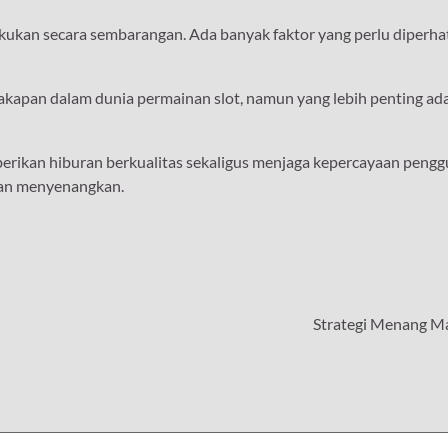
lakukan secara sembarangan. Ada banyak faktor yang perlu diperhat
cakapan dalam dunia permainan slot, namun yang lebih penting 
erikan hiburan berkualitas sekaligus menjaga kepercayaan pengg
 dan menyenangkan.
Strategi Menang Mai