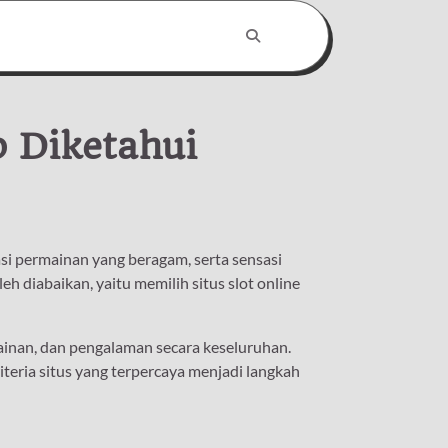
b Diketahui
asi permainan yang beragam, serta sensasi
 diabaikan, yaitu memilih situs slot online
inan, dan pengalaman secara keseluruhan.
teria situs yang terpercaya menjadi langkah