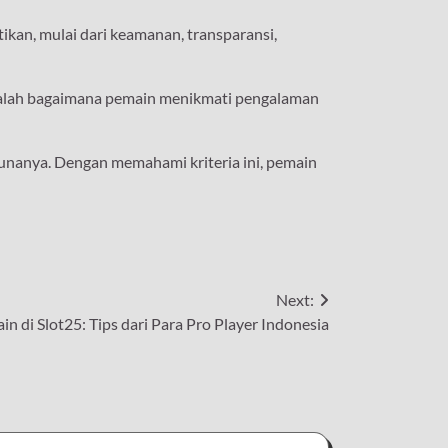
ikan, mulai dari keamanan, transparansi,
adalah bagaimana pemain menikmati pengalaman
unanya. Dengan memahami kriteria ini, pemain
Next:
n di Slot25: Tips dari Para Pro Player Indonesia