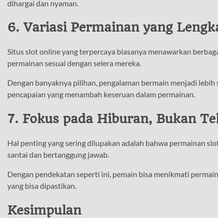
dihargai dan nyaman.
6. Variasi Permainan yang Lengk
Situs slot online yang terpercaya biasanya menawarkan berbag
permainan sesuai dengan selera mereka.
Dengan banyaknya pilihan, pengalaman bermain menjadi lebih
pencapaian yang menambah keseruan dalam permainan.
7. Fokus pada Hiburan, Bukan T
Hal penting yang sering dilupakan adalah bahwa permainan slo
santai dan bertanggung jawab.
Dengan pendekatan seperti ini, pemain bisa menikmati permain
yang bisa dipastikan.
Kesimpulan