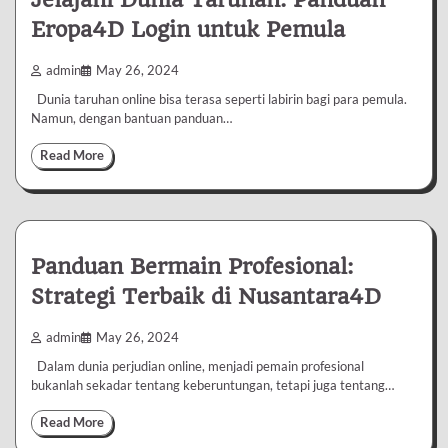
Eropa4D Login untuk Pemula
admin
May 26, 2024
Dunia taruhan online bisa terasa seperti labirin bagi para pemula.
Namun, dengan bantuan panduan…
Read More
Panduan Bermain Profesional:
Strategi Terbaik di Nusantara4D
admin
May 26, 2024
Dalam dunia perjudian online, menjadi pemain profesional
bukanlah sekadar tentang keberuntungan, tetapi juga tentang…
Read More