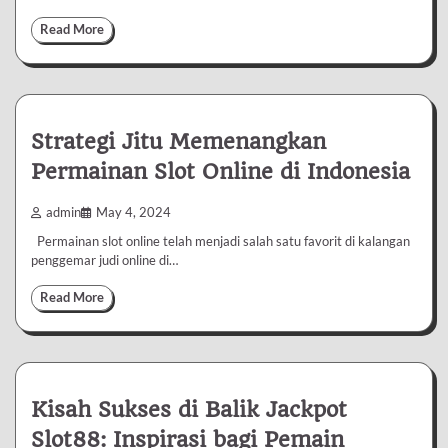
Read More
Strategi Jitu Memenangkan
Permainan Slot Online di Indonesia
admin
May 4, 2024
Permainan slot online telah menjadi salah satu favorit di kalangan
penggemar judi online di…
Read More
Kisah Sukses di Balik Jackpot
Slot88: Inspirasi bagi Pemain