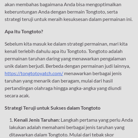
akan membahas bagaimana Anda bisa mengoptimalkan
keberuntungan Anda dengan bermain Tongtoto, serta
strategi teruji untuk meraih kesuksesan dalam permainan ini.
Apa Itu Tongtoto?
Sebelum kita masuk ke dalam strategi permainan, mari kita
kenali terlebih dahulu apa itu Tongtoto. Tongtoto adalah
permainan taruhan daring yang menawarkan pengalaman
unik dalam berjudi. Berbeda dengan permainan judi lainnya,
https://tongtotoyatch.com/
menawarkan berbagai jenis
taruhan yang menarik dan beragam, mulai dari hasil
pertandingan olahraga hingga angka-angka yang diundi
secara acak.
Strategi Teruji untuk Sukses dalam Tongtoto
Kenali Jenis Taruhan:
Langkah pertama yang perlu Anda
lakukan adalah memahami berbagai jenis taruhan yang
ditawarkan dalam Tongtoto. Mulai dari tebak skor