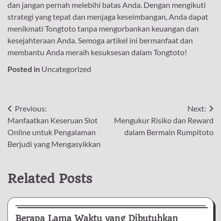
dan jangan pernah melebihi batas Anda. Dengan mengikuti
strategi yang tepat dan menjaga keseimbangan, Anda dapat
menikmati Tongtoto tanpa mengorbankan keuangan dan
kesejahteraan Anda. Semoga artikel ini bermanfaat dan
membantu Anda meraih kesuksesan dalam Tongtoto!
Posted in
Uncategorized
Post
Previous:
Next:
Manfaatkan Keseruan Slot
Mengukur Risiko dan Reward
navigation
Online untuk Pengalaman
dalam Bermain Rumpitoto
Berjudi yang Mengasyikkan
Related Posts
Uncategorized
Berapa Lama Waktu yang Dibutuhkan