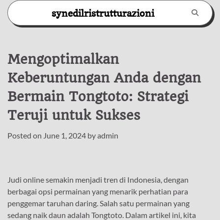
Skip
synedilristrutturazioni
to
content
Mengoptimalkan
Keberuntungan Anda dengan
Bermain Tongtoto: Strategi
Teruji untuk Sukses
Posted on
June 1, 2024
by
admin
Judi online semakin menjadi tren di Indonesia, dengan
berbagai opsi permainan yang menarik perhatian para
penggemar taruhan daring. Salah satu permainan yang
sedang naik daun adalah Tongtoto. Dalam artikel ini, kita