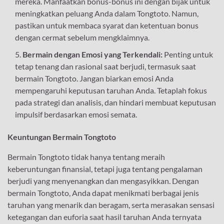
mereka. Manfaatkan bonus-bonus ini dengan bijak untuk
meningkatkan peluang Anda dalam Tongtoto. Namun,
pastikan untuk membaca syarat dan ketentuan bonus
dengan cermat sebelum mengklaimnya.
Bermain dengan Emosi yang Terkendali:
Penting untuk
tetap tenang dan rasional saat berjudi, termasuk saat
bermain Tongtoto. Jangan biarkan emosi Anda
mempengaruhi keputusan taruhan Anda. Tetaplah fokus
pada strategi dan analisis, dan hindari membuat keputusan
impulsif berdasarkan emosi semata.
Keuntungan Bermain Tongtoto
Bermain Tongtoto tidak hanya tentang meraih
keberuntungan finansial, tetapi juga tentang pengalaman
berjudi yang menyenangkan dan mengasyikkan. Dengan
bermain Tongtoto, Anda dapat menikmati berbagai jenis
taruhan yang menarik dan beragam, serta merasakan sensasi
ketegangan dan euforia saat hasil taruhan Anda ternyata