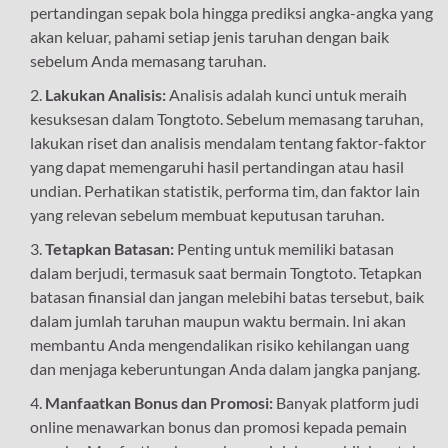
pertandingan sepak bola hingga prediksi angka-angka yang
akan keluar, pahami setiap jenis taruhan dengan baik
sebelum Anda memasang taruhan.
Lakukan Analisis:
Analisis adalah kunci untuk meraih
kesuksesan dalam Tongtoto. Sebelum memasang taruhan,
lakukan riset dan analisis mendalam tentang faktor-faktor
yang dapat memengaruhi hasil pertandingan atau hasil
undian. Perhatikan statistik, performa tim, dan faktor lain
yang relevan sebelum membuat keputusan taruhan.
Tetapkan Batasan:
Penting untuk memiliki batasan
dalam berjudi, termasuk saat bermain Tongtoto. Tetapkan
batasan finansial dan jangan melebihi batas tersebut, baik
dalam jumlah taruhan maupun waktu bermain. Ini akan
membantu Anda mengendalikan risiko kehilangan uang
dan menjaga keberuntungan Anda dalam jangka panjang.
Manfaatkan Bonus dan Promosi:
Banyak platform judi
online menawarkan bonus dan promosi kepada pemain