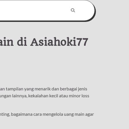
in di Asiahoki77
gan tampilan yang menarik dan berbagai jenis
gan lainnya, kekalahan kecil atau minor loss
nting, bagaimana cara mengelola uang main agar