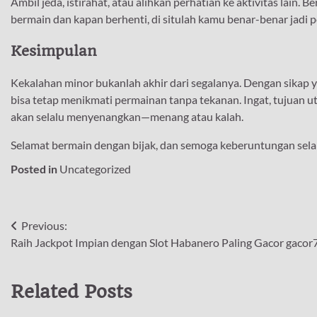
Ambil jeda, istirahat, atau alihkan perhatian ke aktivitas lain
bermain dan kapan berhenti, di situlah kamu benar-benar jadi 
Kesimpulan
Kekalahan minor bukanlah akhir dari segalanya. Dengan sikap y
bisa tetap menikmati permainan tanpa tekanan. Ingat, tujuan 
akan selalu menyenangkan—menang atau kalah.
Selamat bermain dengan bijak, dan semoga keberuntungan sel
Posted in
Uncategorized
Post
Previous:
Raih Jackpot Impian dengan Slot Habanero Paling Gacor gacor7
navigation
Related Posts
Uncategorized