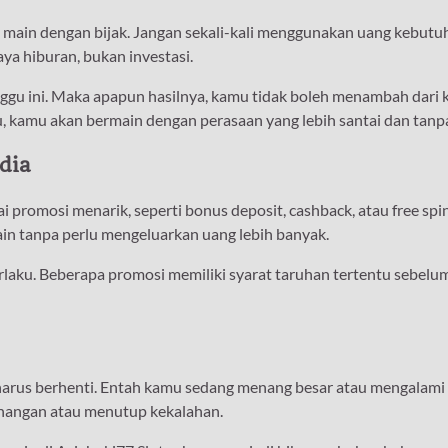
ang main dengan bijak. Jangan sekali-kali menggunakan uang kebut
ya hiburan, bukan investasi.
u ini. Maka apapun hasilnya, kamu tidak boleh menambah dari ka
tu, kamu akan bermain dengan perasaan yang lebih santai dan tanp
dia
i promosi menarik, seperti bonus deposit, cashback, atau free s
n tanpa perlu mengeluarkan uang lebih banyak.
ku. Beberapa promosi memiliki syarat taruhan tertentu sebelum 
harus berhenti. Entah kamu sedang menang besar atau mengalami
nangan atau menutup kekalahan.