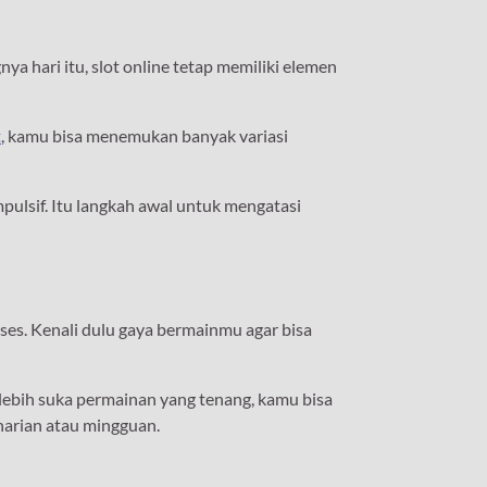
 hari itu, slot online tetap memiliki elemen
t
, kamu bisa menemukan banyak variasi
pulsif. Itu langkah awal untuk mengatasi
ses. Kenali dulu gaya bermainmu agar bisa
u lebih suka permainan yang tenang, kamu bisa
harian atau mingguan.