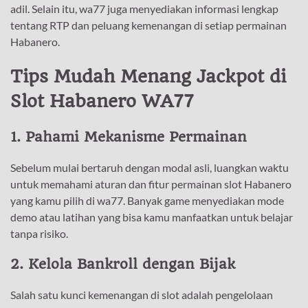
adil. Selain itu, wa77 juga menyediakan informasi lengkap
tentang RTP dan peluang kemenangan di setiap permainan
Habanero.
Tips Mudah Menang Jackpot di
Slot Habanero WA77
1. Pahami Mekanisme Permainan
Sebelum mulai bertaruh dengan modal asli, luangkan waktu
untuk memahami aturan dan fitur permainan slot Habanero
yang kamu pilih di wa77. Banyak game menyediakan mode
demo atau latihan yang bisa kamu manfaatkan untuk belajar
tanpa risiko.
2. Kelola Bankroll dengan Bijak
Salah satu kunci kemenangan di slot adalah pengelolaan