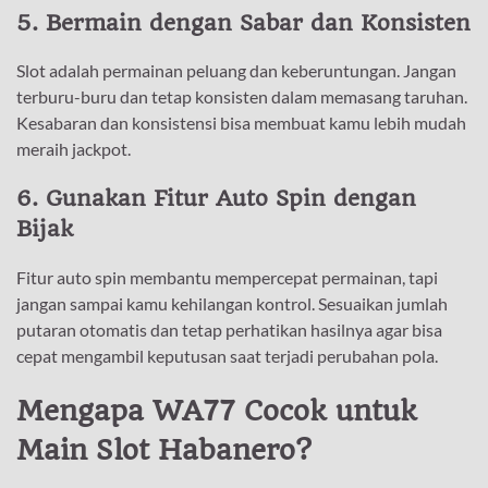
5. Bermain dengan Sabar dan Konsisten
Slot adalah permainan peluang dan keberuntungan. Jangan
terburu-buru dan tetap konsisten dalam memasang taruhan.
Kesabaran dan konsistensi bisa membuat kamu lebih mudah
meraih jackpot.
6. Gunakan Fitur Auto Spin dengan
Bijak
Fitur auto spin membantu mempercepat permainan, tapi
jangan sampai kamu kehilangan kontrol. Sesuaikan jumlah
putaran otomatis dan tetap perhatikan hasilnya agar bisa
cepat mengambil keputusan saat terjadi perubahan pola.
Mengapa WA77 Cocok untuk
Main Slot Habanero?