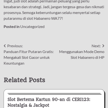
Ingat, judi slot adalah permainan peluang yang perlu
kesabaran dan strategi. Jadi, jangan tergesa-gesa dan nikmati
prosesnya. Semoga keberuntungan selalu menyertai setiap
putaranmu di slot Habanero WA77!
Posted in
Uncategorized
Post
Previous:
Next:
Panduan Fitur Putaran Gratis:
Menggunakan Mode Demo
navigation
Mengakali Slot Gacor untuk
Slot Habanero di HP
Keuntungan
Related Posts
Uncategorized
Slot Bertema Kartun 90-an di CERI123:
Nostalgia & Jackpot