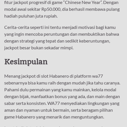
fitur jackpot progresif di game “Chinese New Year”. Dengan
modal awal sekitar Rp50.000, dia berhasil membawa pulang
hadiah puluhan juta rupiah.
Cerita-cerita seperti ini tentu menjadi motivasi bagi kamu
yang ingin mencoba peruntungan dan membuktikan bahwa
dengan strategi yang tepat dan sedikit keberuntungan,
jackpot besar bukan sekadar mimpi.
Kesimpulan
Menang jackpot di slot Habanero di platform wa77
sebenarnya bisa kamu raih dengan mudah jika tahu caranya.
Pahami dulu permainan yang kamu mainkan, kelola modal
dengan bijak, manfaatkan bonus yang ada, dan main dengan
sabar serta konsisten. WA77 menyediakan lingkungan yang
aman dan nyaman untuk bermain, serta beragam pilihan
game Habanero yang menarik dan menguntungkan.