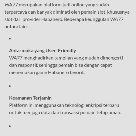
WA77 merupakan platform judi online yang sudah
terpercaya dan banyak diminati oleh pemain slot, khususnya
slot dari provider Habanero. Beberapa keunggulan WA77
antara lain:
Antarmuka yang User-Friendly
WA77 menghadirkan tampilan yang mudah dimengerti
dan responsif, sehingga pemain bisa dengan cepat
menemukan game Habanero favorit.
Keamanan Terjamin
Platform ini menggunakan teknologi enkripsi terbaru
untuk menjaga data dan transaksi pemain tetap aman.