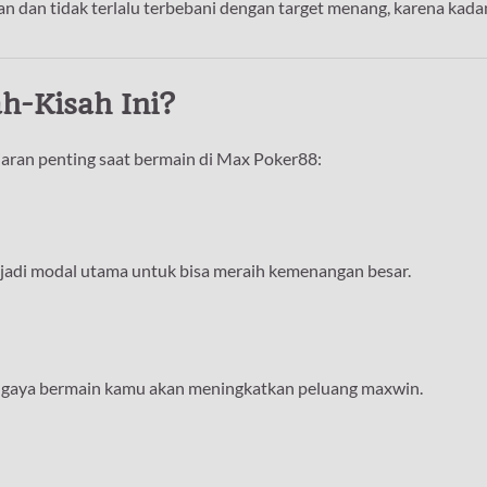
 dan tidak terlalu terbebani dengan target menang, karena kadan
ah-Kisah Ini?
lajaran penting saat bermain di Max Poker88:
adi modal utama untuk bisa meraih kemenangan besar.
n gaya bermain kamu akan meningkatkan peluang maxwin.