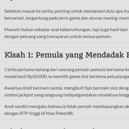
Sebelum masuk ke cerita, penting untuk memahami dulu apa it
bervariasi, tergantung pada jenis game dan aturan masing-masing
Maxwin bukan sekadar soal keberuntungan, tapi juga hasil dari
dengan peluang yang transparan untuk semua pemain.
Kisah 1: Pemula yang Mendadak 
Cerita pertama datang dari seorang pemain pemula bernama A
modal kecil Rp50.000, ia memilih game slot bertema petualang
Awalnya Andi bermain santai, mengikuti tips bermain slot deng
simbol jackpot yang langsung melipatgandakan modalnya hingga 
Andi sendiri mengaku bahwa ia tidak pernah membayangkan a
dengan RTP tinggi di Max Poker88.