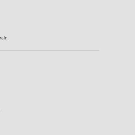
ain.
.