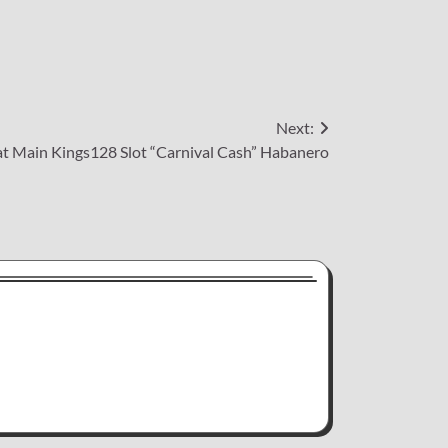
Next:
at Main Kings128 Slot “Carnival Cash” Habanero