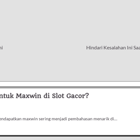
ni
Hindari Kesalahan Ini Sa
tuk Maxwin di Slot Gacor?
endapatkan maxwin sering menjadi pembahasan menarik di…