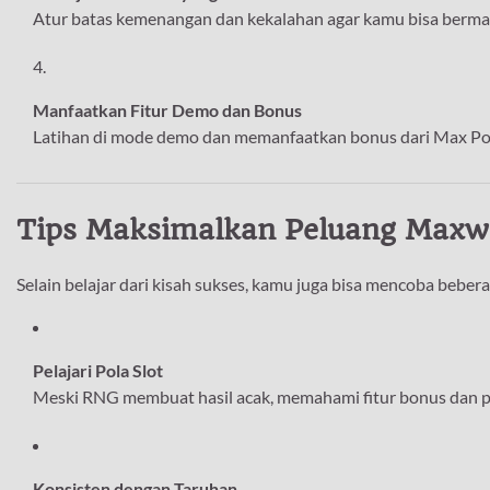
Atur batas kemenangan dan kekalahan agar kamu bisa bermai
Manfaatkan Fitur Demo dan Bonus
Latihan di mode demo dan memanfaatkan bonus dari Max P
Tips Maksimalkan Peluang Maxw
Selain belajar dari kisah sukses, kamu juga bisa mencoba beb
Pelajari Pola Slot
Meski RNG membuat hasil acak, memahami fitur bonus dan 
Konsisten dengan Taruhan