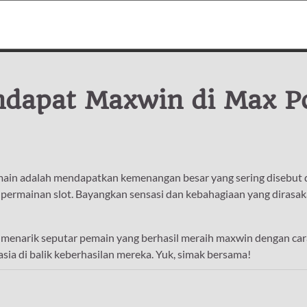
ndapat Maxwin di Max P
 pemain adalah mendapatkan kemenangan besar yang sering disebut
ermainan slot. Bayangkan sensasi dan kebahagiaan yang dirasaka
a menarik seputar pemain yang berhasil meraih maxwin dengan cara
sia di balik keberhasilan mereka. Yuk, simak bersama!