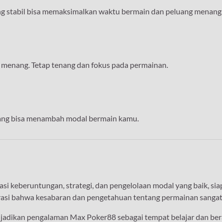
ang stabil bisa memaksimalkan waktu bermain dan peluang menang
t menang. Tetap tenang dan fokus pada permainan.
ang bisa menambah modal bermain kamu.
 keberuntungan, strategi, dan pengelolaan modal yang baik, sia
rasi bahwa kesabaran dan pengetahuan tentang permainan sangat
 jadikan pengalaman Max Poker88 sebagai tempat belajar dan beraksi