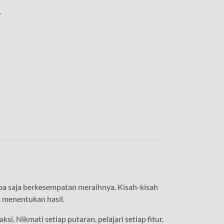
.
pa saja berkesempatan meraihnya. Kisah-kisah
 menentukan hasil.
. Nikmati setiap putaran, pelajari setiap fitur,