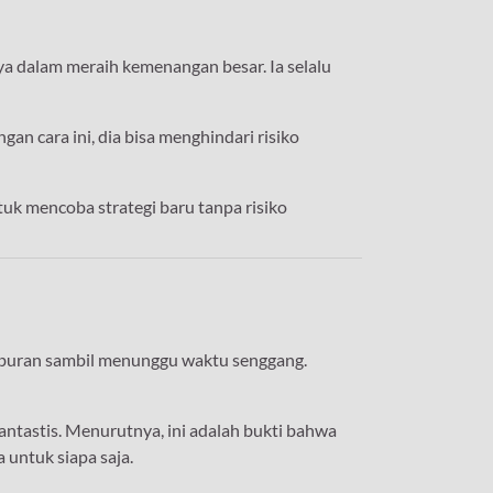
ya dalam meraih kemenangan besar. Ia selalu
n cara ini, dia bisa menghindari risiko
uk mencoba strategi baru tanpa risiko
 hiburan sambil menunggu waktu senggang.
antastis. Menurutnya, ini adalah bukti bahwa
untuk siapa saja.