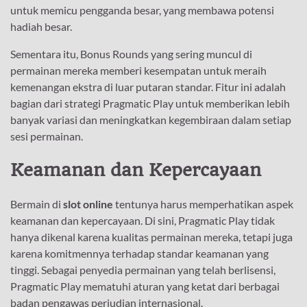
untuk memicu pengganda besar, yang membawa potensi
hadiah besar.
Sementara itu, Bonus Rounds yang sering muncul di
permainan mereka memberi kesempatan untuk meraih
kemenangan ekstra di luar putaran standar. Fitur ini adalah
bagian dari strategi Pragmatic Play untuk memberikan lebih
banyak variasi dan meningkatkan kegembiraan dalam setiap
sesi permainan.
Keamanan dan Kepercayaan
Bermain di
slot online
tentunya harus memperhatikan aspek
keamanan dan kepercayaan. Di sini, Pragmatic Play tidak
hanya dikenal karena kualitas permainan mereka, tetapi juga
karena komitmennya terhadap standar keamanan yang
tinggi. Sebagai penyedia permainan yang telah berlisensi,
Pragmatic Play mematuhi aturan yang ketat dari berbagai
badan pengawas perjudian internasional.