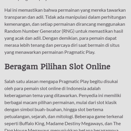
Hal ini memastikan bahwa permainan yang mereka tawarkan
transparan dan adil. Tidak ada manipulasi dalam perhitungan
kemenangan, dan setiap permainan dirancang menggunakan
Random Number Generator (RNG) untuk memastikan hasil
yang acak dan adil. Dengan demikian, para pemain dapat
merasa lebih tenang dan percaya diri saat bermain di situs
yang menawarkan permainan Pragmatic Play.
Beragam Pilihan Slot Online
Salah satu alasan mengapa Pragmatic Play begitu disukai
oleh para pemain slot online di Indonesia adalah
keberagaman tema yang ditawarkan. Penyedia ini memiliki
berbagai macam pilihan permainan, mulai dari slot klasik
dengan simbol buah-buahan, hingga slot bertema
petualangan, sejarah, dan mitologi. Beberapa game terkenal
seperti Buffalo King, Madame Destiny Megaways, dan The
Dog House Megaways menunjukkan betapa beragamnya