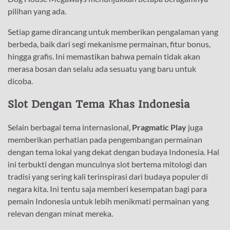
pilihan yang ada.
Setiap game dirancang untuk memberikan pengalaman yang
berbeda, baik dari segi mekanisme permainan, fitur bonus,
hingga grafis. Ini memastikan bahwa pemain tidak akan
merasa bosan dan selalu ada sesuatu yang baru untuk
dicoba.
Slot Dengan Tema Khas Indonesia
Selain berbagai tema internasional,
Pragmatic Play
juga
memberikan perhatian pada pengembangan permainan
dengan tema lokal yang dekat dengan budaya Indonesia. Hal
ini terbukti dengan munculnya slot bertema mitologi dan
tradisi yang sering kali terinspirasi dari budaya populer di
negara kita. Ini tentu saja memberi kesempatan bagi para
pemain Indonesia untuk lebih menikmati permainan yang
relevan dengan minat mereka.