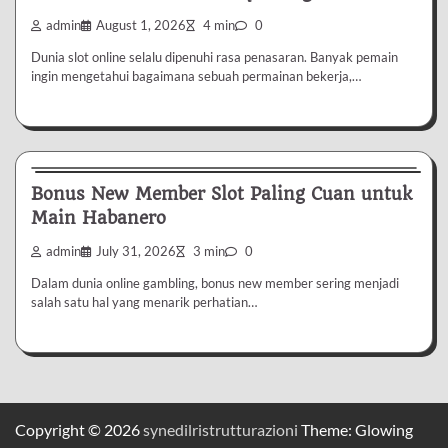
admin
August 1, 2026
4 min
0
Dunia slot online selalu dipenuhi rasa penasaran. Banyak pemain
ingin mengetahui bagaimana sebuah permainan bekerja,…
Uncategorized
Bonus New Member Slot Paling Cuan untuk
Main Habanero
admin
July 31, 2026
3 min
0
Dalam dunia online gambling, bonus new member sering menjadi
salah satu hal yang menarik perhatian…
Copyright © 2026
synedilristrutturazioni
Theme: Glowing