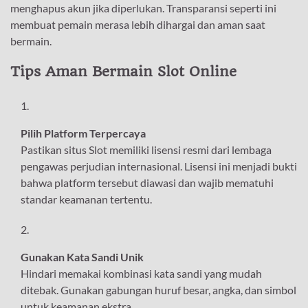
menghapus akun jika diperlukan. Transparansi seperti ini
membuat pemain merasa lebih dihargai dan aman saat
bermain.
Tips Aman Bermain Slot Online
Pilih Platform Terpercaya
Pastikan situs Slot memiliki lisensi resmi dari lembaga
pengawas perjudian internasional. Lisensi ini menjadi bukti
bahwa platform tersebut diawasi dan wajib mematuhi
standar keamanan tertentu.
Gunakan Kata Sandi Unik
Hindari memakai kombinasi kata sandi yang mudah
ditebak. Gunakan gabungan huruf besar, angka, dan simbol
untuk keamanan ekstra.