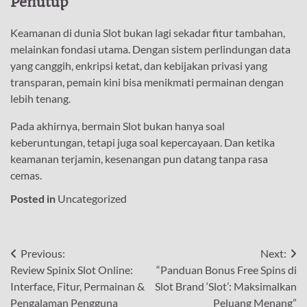
Penutup
Keamanan di dunia Slot bukan lagi sekadar fitur tambahan,
melainkan fondasi utama. Dengan sistem perlindungan data
yang canggih, enkripsi ketat, dan kebijakan privasi yang
transparan, pemain kini bisa menikmati permainan dengan
lebih tenang.
Pada akhirnya, bermain Slot bukan hanya soal
keberuntungan, tetapi juga soal kepercayaan. Dan ketika
keamanan terjamin, kesenangan pun datang tanpa rasa
cemas.
Posted in
Uncategorized
Post
Previous:
Next:
Review Spinix Slot Online:
“Panduan Bonus Free Spins di
navigation
Interface, Fitur, Permainan &
Slot Brand ‘Slot’: Maksimalkan
Pengalaman Pengguna
Peluang Menang”