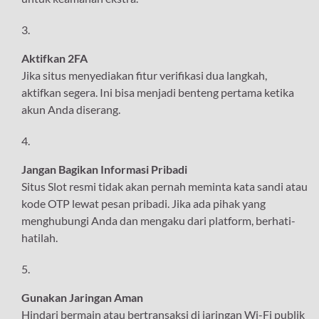
Aktifkan 2FA
Jika situs menyediakan fitur verifikasi dua langkah,
aktifkan segera. Ini bisa menjadi benteng pertama ketika
akun Anda diserang.
Jangan Bagikan Informasi Pribadi
Situs Slot resmi tidak akan pernah meminta kata sandi atau
kode OTP lewat pesan pribadi. Jika ada pihak yang
menghubungi Anda dan mengaku dari platform, berhati-
hatilah.
Gunakan Jaringan Aman
Hindari bermain atau bertransaksi di jaringan Wi-Fi publik