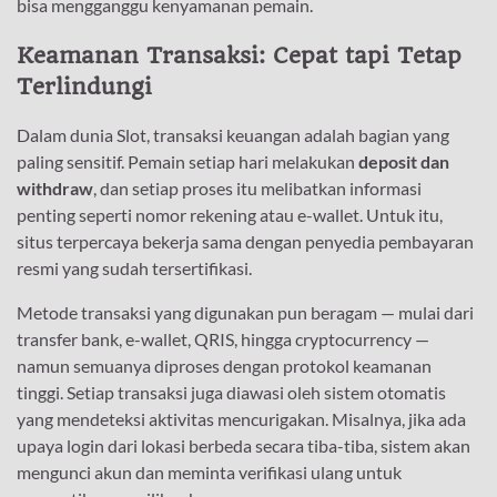
bisa mengganggu kenyamanan pemain.
Keamanan Transaksi: Cepat tapi Tetap
Terlindungi
Dalam dunia Slot, transaksi keuangan adalah bagian yang
paling sensitif. Pemain setiap hari melakukan
deposit dan
withdraw
, dan setiap proses itu melibatkan informasi
penting seperti nomor rekening atau e-wallet. Untuk itu,
situs terpercaya bekerja sama dengan penyedia pembayaran
resmi yang sudah tersertifikasi.
Metode transaksi yang digunakan pun beragam — mulai dari
transfer bank, e-wallet, QRIS, hingga cryptocurrency —
namun semuanya diproses dengan protokol keamanan
tinggi. Setiap transaksi juga diawasi oleh sistem otomatis
yang mendeteksi aktivitas mencurigakan. Misalnya, jika ada
upaya login dari lokasi berbeda secara tiba-tiba, sistem akan
mengunci akun dan meminta verifikasi ulang untuk