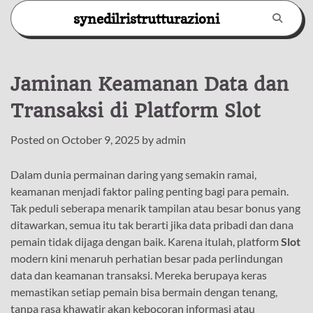
Skip
synedilristrutturazioni
to
content
Jaminan Keamanan Data dan
Transaksi di Platform Slot
Posted on
October 9, 2025
by
admin
Dalam dunia permainan daring yang semakin ramai,
keamanan menjadi faktor paling penting bagi para pemain.
Tak peduli seberapa menarik tampilan atau besar bonus yang
ditawarkan, semua itu tak berarti jika data pribadi dan dana
pemain tidak dijaga dengan baik. Karena itulah, platform
Slot
modern kini menaruh perhatian besar pada perlindungan
data dan keamanan transaksi. Mereka berupaya keras
memastikan setiap pemain bisa bermain dengan tenang,
tanpa rasa khawatir akan kebocoran informasi atau