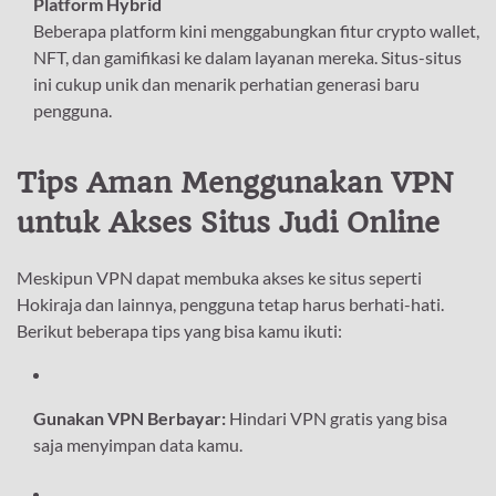
Platform Hybrid
Beberapa platform kini menggabungkan fitur crypto wallet,
NFT, dan gamifikasi ke dalam layanan mereka. Situs-situs
ini cukup unik dan menarik perhatian generasi baru
pengguna.
Tips Aman Menggunakan VPN
untuk Akses Situs Judi Online
Meskipun VPN dapat membuka akses ke situs seperti
Hokiraja dan lainnya, pengguna tetap harus berhati-hati.
Berikut beberapa tips yang bisa kamu ikuti:
Gunakan VPN Berbayar:
Hindari VPN gratis yang bisa
saja menyimpan data kamu.