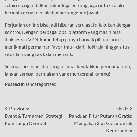
selain mengandalkan teknologi, penting juga untuk selalu
bermain dengan bijak dan bertanggung jawab.
Perjudian online bisa jadi hiburan seru asal dilakukan dengan
kontrol. Dengan berbagai opsi platform yang masih bisa
diakses via VPN, kamu tetap punya banyak pilihan untuk
menikmati permainan favoritmu—dari Hokiraja hingga situs-
situs lain yang tak kalah menarik.
Selamat bermain, dan jangan lupa: kendalikan permainanmu,
jangan sampai permainan yang mengendalikanmu!
Posted in
Uncategorized
Post
Previous:
Next:
Event & Turnamen: Strategi
Panduan Fitur Putaran Gratis:
navigation
Poin Tanpa Overbet
Mengakali Slot Gacor untuk
Keuntungan