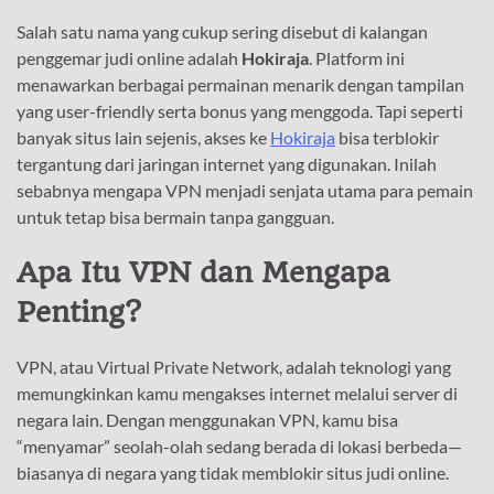
Salah satu nama yang cukup sering disebut di kalangan
penggemar judi online adalah
Hokiraja
. Platform ini
menawarkan berbagai permainan menarik dengan tampilan
yang user-friendly serta bonus yang menggoda. Tapi seperti
banyak situs lain sejenis, akses ke
Hokiraja
bisa terblokir
tergantung dari jaringan internet yang digunakan. Inilah
sebabnya mengapa VPN menjadi senjata utama para pemain
untuk tetap bisa bermain tanpa gangguan.
Apa Itu VPN dan Mengapa
Penting?
VPN, atau Virtual Private Network, adalah teknologi yang
memungkinkan kamu mengakses internet melalui server di
negara lain. Dengan menggunakan VPN, kamu bisa
“menyamar” seolah-olah sedang berada di lokasi berbeda—
biasanya di negara yang tidak memblokir situs judi online.