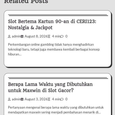
Related Posts
Uncategorized
Slot Bertema Kartun 90-an di CERI123:
Nostalgia & Jackpot
admin
August 8, 2026
4 min
0
Perkembangan online gambling tidak hanya menghadirkan
teknologi baru, tetapi juga membawa kembali berbagai konsep
hiburan…
Uncategorized
Berapa Lama Waktu yang Dibutuhkan
untuk Maxwin di Slot Gacor?
admin
August 3, 2026
4 min
0
Pertanyaan mengenai berapa lama waktu yang dibutuhkan untuk
mendapatkan maxwin sering menjadi pembahasan menarik di…