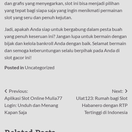
dan grafis yang menyegarkan, slot ini bisa menjadi pilihan
yang tepat bagi siapa saja yang ingin menikmati permainan
slot yang seru dan penuh kejutan.
Jadi, apakah Anda siap untuk bergabung dalam pesta buah
yang penuh keseruan ini? Jangan lupa untuk bermain dengan
bijak dan kelola bankroll Anda dengan baik. Selamat bermain
dan semoga keberuntungan selalu berpihak pada Anda di
slot gacor ini!
Posted in
Uncategorized
Post
Previous:
Next:
Aplikasi Slot Online Mulia77
Ulat123: Rumah bagi Slot
navigation
Login: Unduh dan Menang
Habanero dengan RTP
Kapan Saja
Tertinggi di Indonesia