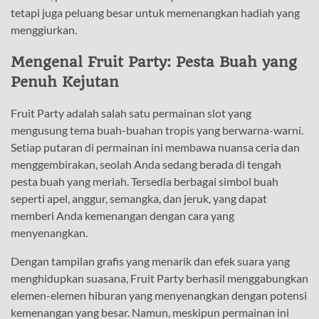
tetapi juga peluang besar untuk memenangkan hadiah yang
menggiurkan.
Mengenal Fruit Party: Pesta Buah yang
Penuh Kejutan
Fruit Party adalah salah satu permainan slot yang
mengusung tema buah-buahan tropis yang berwarna-warni.
Setiap putaran di permainan ini membawa nuansa ceria dan
menggembirakan, seolah Anda sedang berada di tengah
pesta buah yang meriah. Tersedia berbagai simbol buah
seperti apel, anggur, semangka, dan jeruk, yang dapat
memberi Anda kemenangan dengan cara yang
menyenangkan.
Dengan tampilan grafis yang menarik dan efek suara yang
menghidupkan suasana, Fruit Party berhasil menggabungkan
elemen-elemen hiburan yang menyenangkan dengan potensi
kemenangan yang besar. Namun, meskipun permainan ini