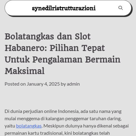
Skip
synedilristrutturazioni
to
content
Bolatangkas dan Slot
Habanero: Pilihan Tepat
Untuk Pengalaman Bermain
Maksimal
Posted on
January 4, 2025
by
admin
Di dunia perjudian online Indonesia, ada satu nama yang
mulai menggema di kalangan penggemar taruhan daring,
yaitu
bolatangkas
. Meskipun dulunya hanya dikenal sebagai
permainan kartu tradisional, kini bolatangkas telah