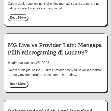
Dalam dunia togel online, slot online menjadi salah satu permainan
paling populer karena keseruan, visual…
Read More
MG Live vs Provider Lain: Mengapa
Pilih Microgaming di Luna99?
admin
January 25, 2026
Dalam dunia judi online, kualitas provider menjadi salah satu faktor
utama yang menentukan pengalaman bermain.…
Read More