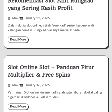
Rekomendasi Slot Anti Rungkad
yang Sering Kasih Profit
admin
January 22, 2026
Dalam dunia slot online, istilah “rungkad” sering terdengar di
kalangan pemain. Rungkad biasanya merujuk pada…
Read More
Slot Online Slot – Panduan Fitur
Multiplier & Free Spins
admin
January 16, 2026
Permainan Slot online kini menjadi salah satu hiburan digital paling
digemari di Indonesia. Selain mudah…
Read More