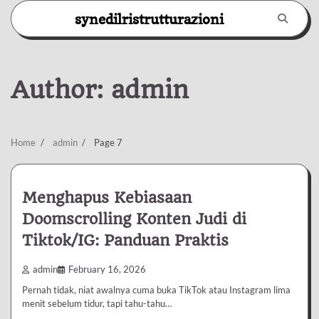
Skip
synedilristrutturazioni
to
content
Author:
admin
Home
admin
Page 7
Menghapus Kebiasaan
Doomscrolling Konten Judi di
Tiktok/IG: Panduan Praktis
admin
February 16, 2026
Pernah tidak, niat awalnya cuma buka TikTok atau Instagram lima
menit sebelum tidur, tapi tahu-tahu…