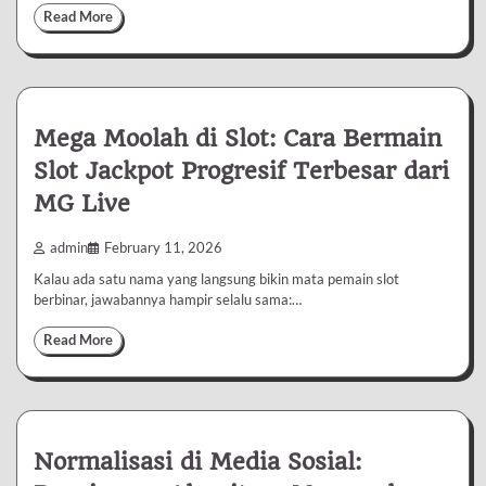
Read More
Mega Moolah di Slot: Cara Bermain
Slot Jackpot Progresif Terbesar dari
MG Live
admin
February 11, 2026
Kalau ada satu nama yang langsung bikin mata pemain slot
berbinar, jawabannya hampir selalu sama:…
Read More
Normalisasi di Media Sosial: