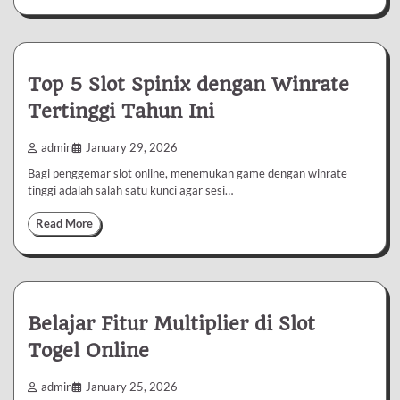
Top 5 Slot Spinix dengan Winrate
Tertinggi Tahun Ini
admin
January 29, 2026
Bagi penggemar slot online, menemukan game dengan winrate
tinggi adalah salah satu kunci agar sesi…
Read More
Belajar Fitur Multiplier di Slot
Togel Online
admin
January 25, 2026